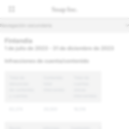
Navegación secundaria
Finlandia
1 de julio de 2023 - 31 de diciembre de 2023
Infracciones de cuenta/contenido
Total de
Contenido
Total de
denuncias
total
cuentas
de contenido
intervenido
únicas
y cuentas
intervenidas
83,374
29,500
18,516
Razón
Informes
Contenido
Cuentas