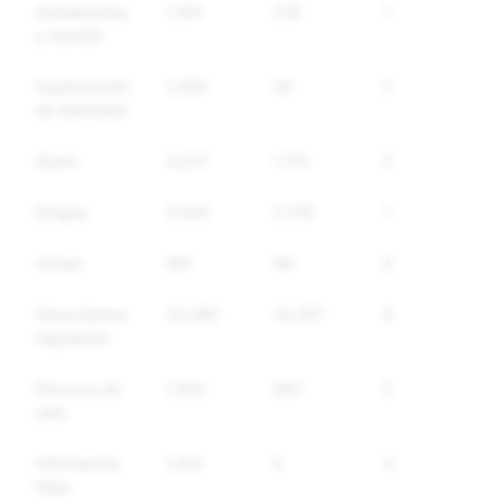
Autolesiones
1,194
218
171
y suicidio
Suplantación
1,200
54
54
de identidad
Spam
3,027
1,172
949
Drogas
3,445
2,216
1,699
Armas
991
98
88
Otros bienes
20,590
14,297
8,703
regulados
Discurso de
1,952
687
580
odio
Información
1,514
5
4
falsa