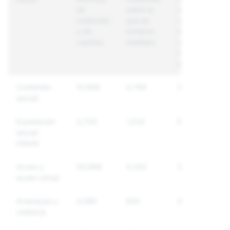
de
sobre el
únicas
contenido
que se
sobre
y de
tomaron
las que
cuentas
medidas
se
tomaron
medidas
Contenido
10,668
4,769
3,331
sexual
Explotación
3,729
1,032
915
sexual
infantil
Acoso y
30,888
4,342
3,582
acoso virtual
Amenazas y
3,599
600
430
violencia