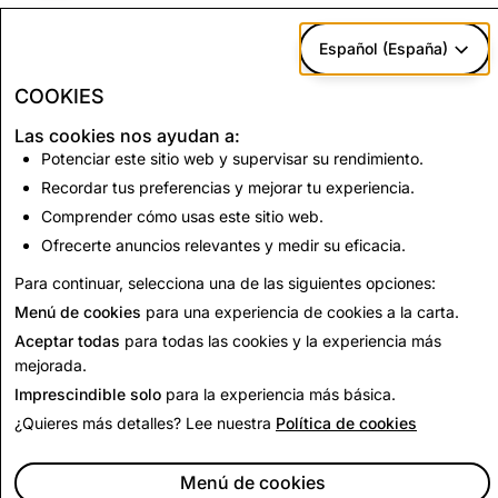
Terrorismo y
577
10
9
Español (España)
extremismo
violento
COOKIES
Las cookies nos ayudan a:
Potenciar este sitio web y supervisar su rendimiento.
CSEAI: Total de cuentas inhabilitadas
Recordar tus preferencias y mejorar tu experiencia.
1,610
Comprender cómo usas este sitio web.
Ofrecerte anuncios relevantes y medir su eficacia.
Regresar al informe de transparencia
Para continuar, selecciona una de las siguientes opciones:
Menú de cookies
para una experiencia de cookies a la carta.
Aceptar todas
para todas las cookies y la experiencia más
mejorada.
Imprescindible solo
para la experiencia más básica.
¿Quieres más detalles? Lee nuestra
Política de cookies
Menú de cookies