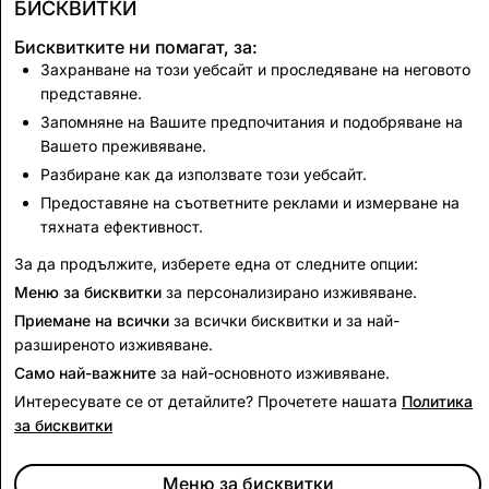
БИСКВИТКИ
Бисквитките ни помагат, за:
Захранване на този уебсайт и проследяване на неговото
CSEA: общо деактивирани акаунти
представяне.
Запомняне на Вашите предпочитания и подобряване на
775
Вашето преживяване.
Разбиране как да използвате този уебсайт.
Предоставяне на съответните реклами и измерване на
тяхната ефективност.
Обратно към доклада за прозрачност
За да продължите, изберете една от следните опции:
Меню за бисквитки
за персонализирано изживяване.
Приемане на всички
за всички бисквитки и за най-
разширеното изживяване.
Само най-важните
за най-основното изживяване.
Интересувате се от детайлите? Прочетете нашата
Политика
за бисквитки
Меню за бисквитки