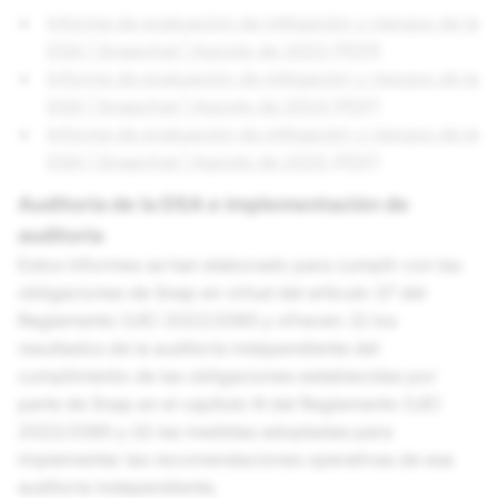
Informe de evaluación de mitigación y riesgos de la
DSA | Snapchat | Agosto de 2023 (PDF
)
Informe de evaluación de mitigación y riesgos de la
DSA | Snapchat | Agosto de 2024 (PDF)
Informe de evaluación de mitigación y riesgos de la
DSA | Snapchat | Agosto de 2025 (PDF)
Auditoría de la DSA e implementación de
auditoría
Estos informes se han elaborado para cumplir con las
obligaciones de Snap en virtud del artículo 37 del
Reglamento (UE) 2022/2065 y ofrecen: (i) los
resultados de la auditoría independiente del
cumplimiento de las obligaciones establecidas por
parte de Snap en el capítulo III del Reglamento (UE)
2022/2065 y (ii) las medidas adoptadas para
implementar las recomendaciones operativas de esa
auditoría independiente.