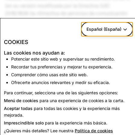
(en su versión modificada por la Directiva (UE)
2018/1808 (la «Directiva de servicios de comunicación
audiovisual» o «DSCAV»)). El Código es aplicable en
toda la Unión Europea, así como en el Espacio
Español (España)
Económico Europeo.
COOKIES
Código de conducta VSP de la UE | Snapchat | Marzo
Las cookies nos ayudan a:
de 2025 (PDF)
Potenciar este sitio web y supervisar su rendimiento.
Búlgaro
|
Croata
|
Checo
|
Danés
|
Holandés
|
Estonio
|
Recordar tus preferencias y mejorar tu experiencia.
Finlandés
|
Francés
|
Alemán
|
Griego
|
Húngaro
|
Comprender cómo usas este sitio web.
Irlandés
|
Italiano
|
Letón
|
Lituano
|
Maltés
|
Polaco
|
Ofrecerte anuncios relevantes y medir su eficacia.
Portugués
|
Rumano
|
Eslovaco
|
Esloveno
|
Español
|
Para continuar, selecciona una de las siguientes opciones:
Sueco
Menú de cookies
para una experiencia de cookies a la carta.
Aceptar todas
para todas las cookies y la experiencia más
mejorada.
Imprescindible solo
para la experiencia más básica.
¿Quieres más detalles? Lee nuestra
Política de cookies