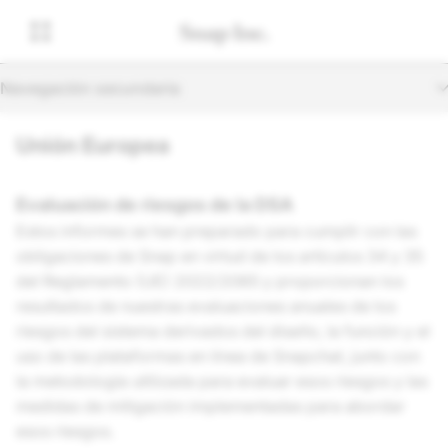
Navegación secundaria
Unión Europea
Evaluación de riesgos de la DSA
Estos informes se han preparado para cumplir con las
obligaciones de Snap en virtud de los artículos 34 y 35
del Reglamento (UE) 2022/2065 y proporcionan los
resultados de nuestras evaluaciones anuales de los
riesgos del sistema derivados del diseño, la función y el
uso de las plataformas en línea de Snapchat, junto con
la metodología utilizada para evaluar esos riesgos y las
medidas de mitigación implementadas para abordar
esos riesgos.