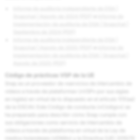
Informe de auditoría independiente de DSA |
Snapchat | Agosto de 2024 (PDF)
e
Informe de
implementación de auditoría de DSA | Snapchat |
Septiembre de 2024 (PDF)
Informe de auditoría independiente de DSA |
Snapchat | Agosto de 2025 (PDF)
e
Informe de
implementación de auditoría de DSA | Snapchat |
Agosto de 2025 (PDF)
Código de prácticas VSP de la UE
Snap es un proveedor de «servicios de intercambio de
vídeos a través de plataforma» («VSP» por sus siglas
en inglés) en virtud de lo dispuesto en el artículo 1(1)(aa)
de la DSCAV. Este Código de conducta («Código») se
ha preparado para describir cómo Snap cumple con
sus obligaciones como servicio de intercambio de
vídeos a través de plataforma en virtud de la Ley de
medios holandeses («DMA») y la Directiva (UE) 2010/13