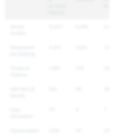
Account
Enforced
Reports
Sexual
12,627
6,538
4,077
Content
Harassment
11,412
1,626
1,489
and Bullying
Threats &
1,599
379
282
Violence
Self-Harm &
350
49
39
Suicide
False
771
8
7
Information
Impersonation
7,016
25
25