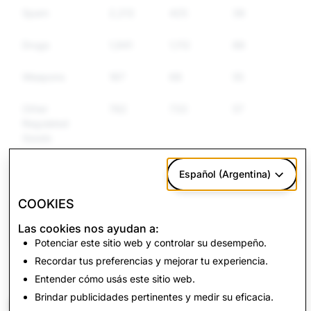
Spam
2,212
425
387
Drugs
1,941
1,112
885
Weapons
187
68
55
Other
782
733
571
Regulated
Goods
Hate Speech
473
159
142
Español (Argentina)
COOKIES
CSEAI: Total
Terrorism: Total
Las cookies nos ayudan a:
Account Deletions
Account Deletions
Potenciar este sitio web y controlar su desempeño.
Recordar tus preferencias y mejorar tu experiencia.
336
1
Entender cómo usás este sitio web.
Brindar publicidades pertinentes y medir su eficacia.
Volver al Informe de Transparencia