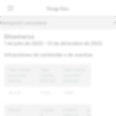
Navegación secundaria
Dinamarca
1 de julio de 2022 – 31 de diciembre de 2022
Infracciones de contenido o de cuentas
Total Content
Total
Total Unique
& Account
Content
Accounts
Reports
Enforced
Enforced
39,370
11,122
7,959
Reason
Content
Content
Unique
&
Enforced
Accounts