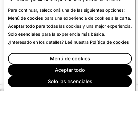
Para continuar, seleccioná una de las siguientes opciones:
Menú de cookies
para una experiencia de cookies a la carta.
Aceptar todo
para todas las cookies y una mejor experiencia.
Solo esenciales
para la experiencia más básica.
¿Interesado en los detalles? Leé nuestra
Política de cookies
Menú de cookies
Aceptar todo
Solo las esenciales
EMPRESA
COMUNIDAD
PUBLICIDAD
LEGAL
POLÍTICA DE PRIVACIDAD
CONDICIONES DE SERVICIO
Español (Argentina)