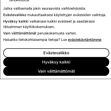
Takaisin läpinäkyvyysraporttiin
Jatka valitsemalla jokin seuraavista vaihtoehdoista:
Evästevalikko
mukauttaaksesi käytettyjen evästeiden valintoja.
Hyväksy kaikki
valitaksesi kaikki evästeet ja saadaksesi
rikkaimman käyttökokemuksen.
Vain välttämättömät
peruskokemusta varten.
Haluatko tietokohtaisempia tietoja? Lue
evästekäytäntömme
Evästevalikko
Hyväksy kaikki
Vain välttämättömät
YRITYS
YHTEISÖ
MAINONTA
JURIDISET TIEDOT