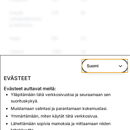
Itsensä
379
55
50
vahingoittaminen
ja itsemurha
Aseet
169
43
37
Toisena
7,463
28
24
esiintyminen
Suomi
Virheelliset
762
8
7
tiedot
EVÄSTEET
Evästeet auttavat meitä:
Ylläpitämään tätä verkkosivustoa ja seuraamaan sen
Lapsiporno:
Terrorismi: Poistetut
suorituskykyä.
Poistetut tilit
tilit yhteensä
Muistamaan valintasi ja parantamaan kokemustasi.
yhteensä
Ymmärtämään, miten käytät tätä verkkosivua.
534
1
Lähettämään sopivia mainoksia ja mittaamaan niiden
tehokkuutta.