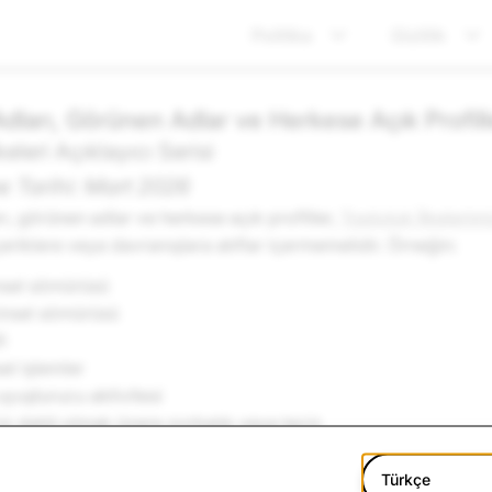
Politika
Gizlilik
Adları, Görünen Adlar ve Herkese Açık Profill
keleri Açıklayıcı Serisi
 Tarihi: Mart 2026
rı, görünen adlar ve herkese açık profiller,
Topluluk İlkelerim
eriklere veya davranışlara atıflar içermemelidir. Örneğin:
nsel sömürüsü
cinsel sömürüsü
i
sel işlemler
uyuşturucu aktivitesi
iz dahil olmak üzere zorbalık veya taciz
n Kimliğine Bürünme (Hayran, parodi veya yorum hesaplarının 
 açıkça belirtilmesi gerekir)
Türkçe