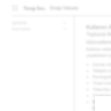
Snap Values
Şeffaflık
Kullanıcı 
Kaynaklar
Topluluk İl
Güncelleme
Kullanıcı adla
yasaklanan iç
Çocuk ci
Yetişkin 
Pornograf
Ticari cin
Yasa dışı 
Cinsel tac
Başkasını
içerisinde