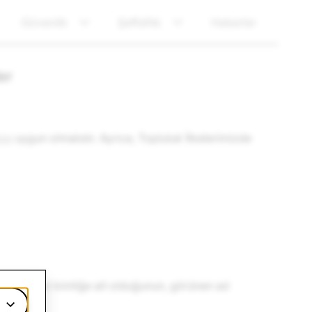
Güvenlik
Şeffaflık
Haberler
er
ize
uygun olmalıdır. Ayrıca, Topluluk İlkelerimizde
farklı bir kimliğe ait olduğunun, görünen ad