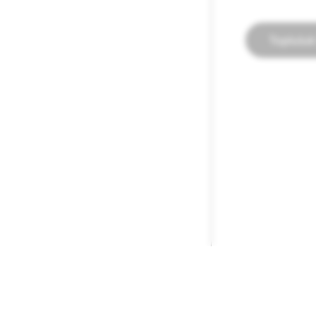
Topluluk 
ŞIRKET
TOPLULUK
Snap Inc.
Snapchat Deste
Kariyer
Spectacles Des
Haberler
Topluluk İlkeleri