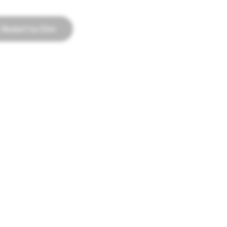
İlkeleri’ne Dön
REKLAM
k
Snapchat Reklamları
tek
Reklam Politikası
Politik Reklamlar Kütüphanesi