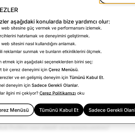
ren veya rahatsız edici içeriklerin yüceltilmesi
EZLER
arar verme veya intiharı övme veya bunlara teşvik etme
u içerikler
zler aşağıdaki konularda bize yardımcı olur:
e şiddet içeren aşırılık
 web sitesine güç vermek ve performansını izlemek.
abi malların veya faaliyetlerin tanıtımı
rcihlerini hatırlamak ve deneyimini geliştirmek.
ürünlerin veya faaliyetlerin tanıtımı
 web sitesini nasıl kullandığını anlamak.
ılık
gili reklamlar sunmak ve bunların etkinliklerini ölçmek.
en Mesaj
etmek için aşağıdaki seçeneklerden birini seç:
n ihlali, hesabınızın devre dışı bırakılmasına yol açabilir ve
t bir çerez deneyimi için
Çerez Menüsü
.
nıcı adı, görünen ad seçmeniz veya genel profilinizi düzenlemeni
rezler ve en gelişmiş deneyim için
Tümünü Kabul Et
.
rünen adların ve herkese açık profillerin Snapchat'te aranabil
mel deneyim için
Sadece Gerekli Olanlar
.
rı atabiliriz.
ılar ilgini mi çekiyor?
Çerez Politikamızı
oku
ızı veya görünen adınızı nasıl değiştireceğinize dair bilgi içi
erez Menüsü
Tümünü Kabul Et
Sadece Gerekli Olan
te Kullanıcı Adımı Nasıl Değiştirebilirim?
te Görünen Adımı Nasıl Değiştirebilirim?
ık Profilimi nasıl silebilir veya temizleyebilirim?