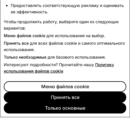
подаёте необоснованные апелляции, мы можем,
Предоставлять соответствующую рекламу и оценивать
направив вам предупреждение, приостановить
ее эффективность.
рассмотрение ваших апелляций (включая связанные
Чтобы продолжить работу, выберите один из следующих
с ними запросы) на срок до одного года.
вариантов:
Меню файлов cookie
для использования на выбор.
Вернуться к Правилам сообщества
Принять все
для всех файлов cookie и самого оптимального
использования.
Только необходимые
для базового использования.
Интересуют подробности? Прочитайте нашу
Политику
использования файлов cookie
Меню файлов cookie
Принять все
Только основные
КОМПАНИЯ
СООБЩЕСТВО