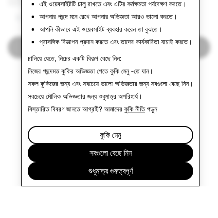
এই ওয়েবসাইটটি চালু রাখতে এবং এটির কর্মক্ষমতা পর্যবেক্ষণ করতে।
আপনার পছন্দ মনে রেখে আপনার অভিজ্ঞতা আরও ভালো করতে।
2,091
২
আপনি কীভাবে এই ওয়েবসাইট ব্যবহার করেন তা বুঝতে।
প্রাসঙ্গিক বিজ্ঞাপন প্রদান করতে এবং তাদের কার্যকারিতা যাচাই করতে।
স্বচ্ছতার রিপোর্টে ফিরে যান
চালিয়ে যেতে, নিচের একটি বিকল্প বেছে নিন:
নিজের পছন্দমত কুকির অভিজ্ঞতা পেতে
কুকি মেনু
-তে যান।
সকল কুকিজের জন্য এবং সবচেয়ে ভালো অভিজ্ঞতার জন্য
সবগুলো বেছে নিন
।
সবচেয়ে মৌলিক অভিজ্ঞতার জন্য
শুধুমাত্র অপরিহার্য
।
বিস্তারিত বিবরণ জানতে আগ্রহী? আমাদের
কুকি নীতি
পড়ুন
কুকি মেনু
সবগুলো বেছে নিন
শুধুমাত্র গুরুত্বপূর্ণ
প্রতিষ্ঠান
কমিউনিটি