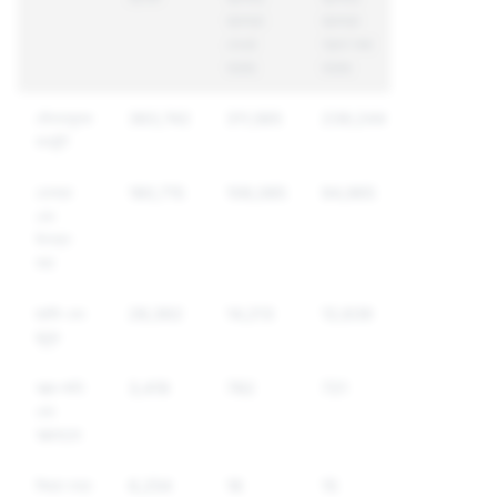
ব্যবস্থা
ব্যবস্থা
নেওয়া
গ্রহণ করা
হয়েছে
হয়েছে
যৌনতামুলক
363,742
311,565
239,244
কনটেন্ট
হেনস্থা
180,715
106,085
94,965
এবং
উতক্ত
করা
হুমকি এবং
28,362
14,213
12,639
জুলুম
আত্ম-ক্ষতি
3,419
782
721
এবং
আত্মহত্যা
মিথ্যা তথ্য
6,254
18
15