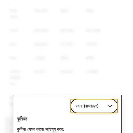
মিথ্যা
53,291
562
550
পরিচয়
স্প্যাম
97,049
87,035
80,049
মাদক
25,021
11,750
7,733
অস্ত্র
2,182
895
800
অন্যান্য
4,170
3,804
2,866
নিয়ন্ত্রিত
পণ্য
বিদ্বেষমূলক
6,246
2,137
1,867
বক্তব্য
বাংলা (বাংলাদেশ)
কুকিজ
CSEAI: মুছে ফেলা মোট
সন্ত্রাসবাদ: মুছে ফেলা মোট
কুকিজ যেসব কাজে সাহায্য করে:
অ্যাকাউন্ট
অ্যাকাউন্ট