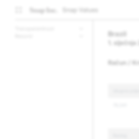
Snap Values
Transparentnost
Brazil
Resursi
1. siječnja
Račun / Kr
Ukupno prija
76,041
Razlog