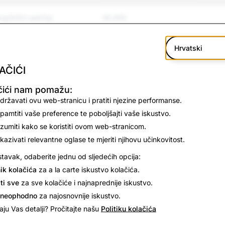
splicitni sadržaj
59,495
ošta
6,391
Hrvatski
e i maltretiranje
1,603
AČIĆI
771
čići nam pomažu:
državati ovu web-stranicu i pratiti njezine performanse.
ilje
580
pamtiti vaše preference te poboljšajti vaše iskustvo.
zumiti kako se koristiti ovom web-stranicom.
irana roba
65
ikazivati relevantne oglase te mjeriti njihovu učinkovitost.
e
tavak, odaberite jednu od sljedećih opcija:
119
ik kolačića
za a la carte iskustvo kolačića.
avljanje
6,169
ti sve
za sve kolačiće i najnaprednije iskustvo.
 neophodno
za najosnovnije iskustvo.
anje i samoubojstvo
156
ju Vas detalji? Pročitajte našu
Politiku kolačića