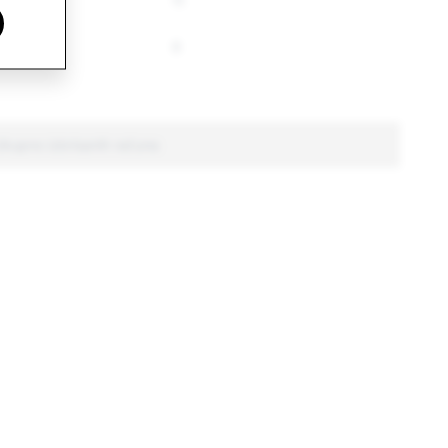
11
11
0
0
Ukupno izbrisanih računa