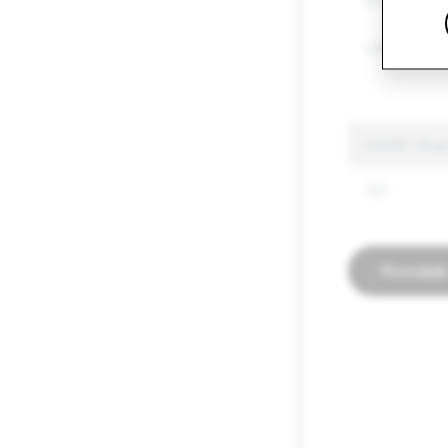
Oružje
Lažne inform
CSAM: Ukupn
737
Povratak