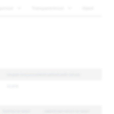
gurnost
Transparentnost
Vijesti
Ukupan broj provedenih jedinstvenih računa
33,818
Sadržaj na snazi
Jedinstveni računi na snazi