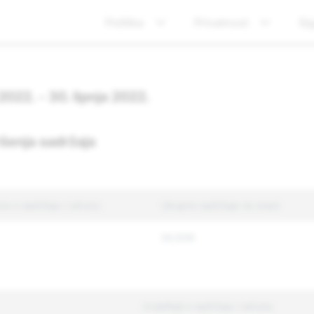
Politika
Privatnost
Si
 2022. - 30. lipnja 2022.
šenja sadržaja
va o sadržaju i računu
Ukupno sadržaja na snazi
54,936
Izvještaji o sadržaju i računu