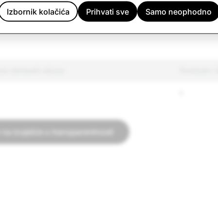
63
Izbornik kolačića
Prihvati sve
Samo neophodno
acije
629
o izbrisanih računa
Terorizam: 
0
 na izvješće o transparentnosti