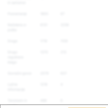
in samomor
Posnemanje
1893
67
67
Neželena e-
6131
3256
2645
pošta
Droge
1716
1109
767
Drugo
1370
213
187
regulirano
blago
Sovražni govor
2079
637
568
Lažne
1216
4
4
informacije
Terorizem in
496
6
6
nasilni