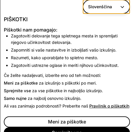
ekstremizem
Slovenščina
Orožje
381
27
26
PIŠKOTKI
Piškotki nam pomagajo:
Zagotoviti delovanje tega spletnega mesta in spremljati
CSEAI: Skupno število onemogočenih računov
njegovo učinkovitost delovanja.
2,066
Zapomniti si vaše nastavitve in izboljšati vašo izkušnjo.
Razumeti, kako uporabljate to spletno mesto.
Zagotoviti ustrezne oglase in meriti njihovo učinkovitost.
Nazaj na poročilo o preglednosti
Če želite nadaljevati, izberite eno od teh možnosti:
Meni za piškotke
za izkušnjo s piškotki po meri.
Sprejmite vse
za vse piškotke in najboljšo izkušnjo.
Samo nujne
za najbolj osnovno izkušnjo.
Ali vas zanimajo podrobnosti? Preberite naš
Pravilnik o piškotkih
Meni za piškotke