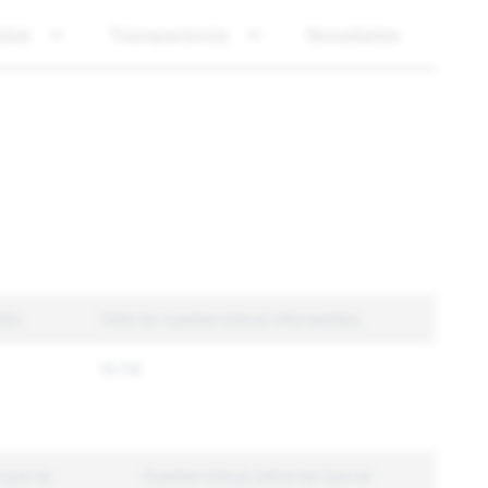
idad
Transparencia
Novedades
ido
Total de cuentas únicas intervenidas
16,118
 que se
Cuentas únicas sobre las que se