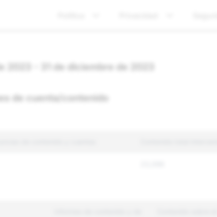
Política
Privacidad
Segur
 de 2023 - 31 de diciembre de 2023
nes de cuenta/contenido
uncias de contenido y cuentas
Contenido total interven
23,098
Informes de contenido y de
Contenido sobre el