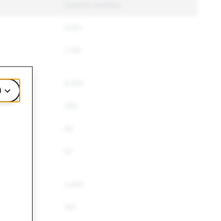
tomaron medidas
5.021
1,740
6.305
)
263
94
67
2.645
767