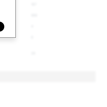
187
568
s
4
6
26