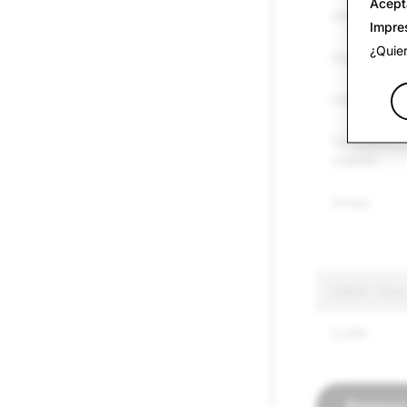
Acept
Otros bienes
Impre
¿Quie
Discurso de 
Información 
Terrorismo y
violento
Armas
CSEAI: Total
2,066
Regresar