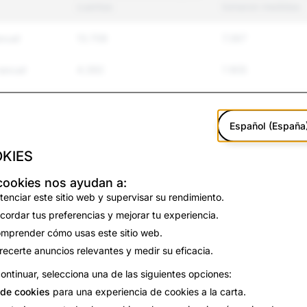
cuentas
tomaron medidas
exual
13.708
7.367
sexual
4.392
1 905
o virtual
41.187
8.053
Español (España
violencia
2.769
336
KIES
y suicidio
627
118
cookies nos ayudan a:
tenciar este sitio web y supervisar su rendimiento.
n de
1.893
67
cordar tus preferencias y mejorar tu experiencia.
mprender cómo usas este sitio web.
recerte anuncios relevantes y medir su eficacia.
6.131
3.256
ontinuar, selecciona una de las siguientes opciones:
1716
1.109
de cookies
para una experiencia de cookies a la carta.