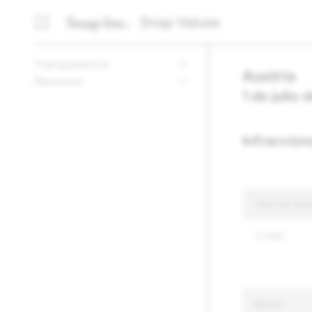
Snap Values
Transparencia
Austria
Recursos
1 de julio
Infraccio
Total de den
77,965
Razón