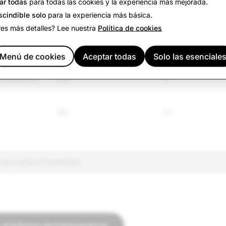
ar todas
para todas las cookies y la experiencia más mejorada.
 regulados
1370
213
scindible solo
para la experiencia más básica.
res más detalles? Lee nuestra
Política de cookies
odio
2079
637
falsa
Menú de cookies
1.216
Aceptar todas
Solo las esenciale
4
 extremismo
496
6
381
27
 de cuentas inhabilitadas
 al informe de transparencia