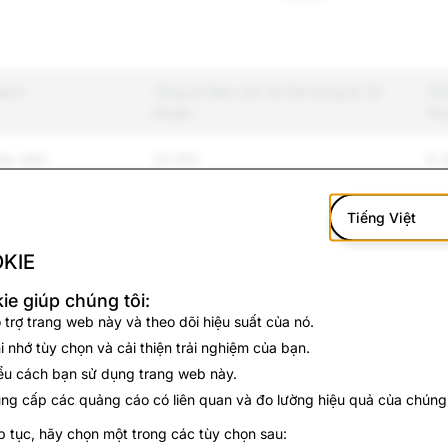
sách
Tổng số Báo cáo về Nội dung & Tài
Tổ
khoản
thự
iêu dâm
22.891
8.
dục trẻ em
8.212
4.
Tiếng Việt
Bắt nạt
40.377
15
KIE
ạo lực
3.651
41
ie giúp chúng tôi:
 trợ trang web này và theo dõi hiệu suất của nó.
à Tự tử
1.067
14
i nhớ tùy chọn và cải thiện trải nghiệm của bạn.
ểu cách bạn sử dụng trang web này.
 lệch
1.009
23
ng cấp các quảng cáo có liên quan và đo lường hiệu quả của chúng
p tục, hãy chọn một trong các tùy chọn sau:
2.525
51