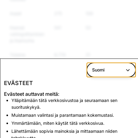
Aseet
275
109
101
Itsensä
541
53
49
vahingoittaminen
ja itsemurha
Toisena
8,774
31
31
esiintyminen
Suomi
Virheelliset
1,213
9
8
tiedot
EVÄSTEET
Evästeet auttavat meitä:
Ylläpitämään tätä verkkosivustoa ja seuraamaan sen
Lapsiporno:
Terrorismi: Poistetut
suorituskykyä.
Poistetut tilit
tilit yhteensä
Muistamaan valintasi ja parantamaan kokemustasi.
yhteensä
Ymmärtämään, miten käytät tätä verkkosivua.
562
1
Lähettämään sopivia mainoksia ja mittaamaan niiden
tehokkuutta.