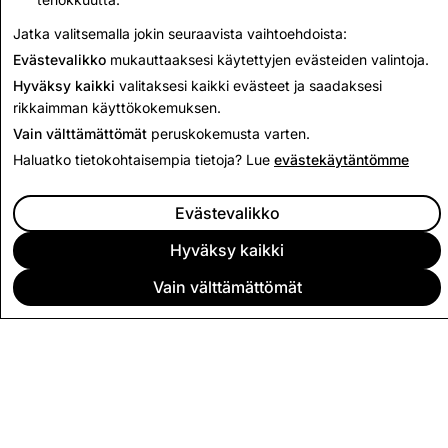
Takaisin läpinäkyvyysraporttiin
Jatka valitsemalla jokin seuraavista vaihtoehdoista:
Evästevalikko
mukauttaaksesi käytettyjen evästeiden valintoja.
Hyväksy kaikki
valitaksesi kaikki evästeet ja saadaksesi
rikkaimman käyttökokemuksen.
Vain välttämättömät
peruskokemusta varten.
Haluatko tietokohtaisempia tietoja? Lue
evästekäytäntömme
Evästevalikko
Hyväksy kaikki
Vain välttämättömät
YRITYS
YHTEISÖ
MAINONTA
JURIDISET TIEDOT