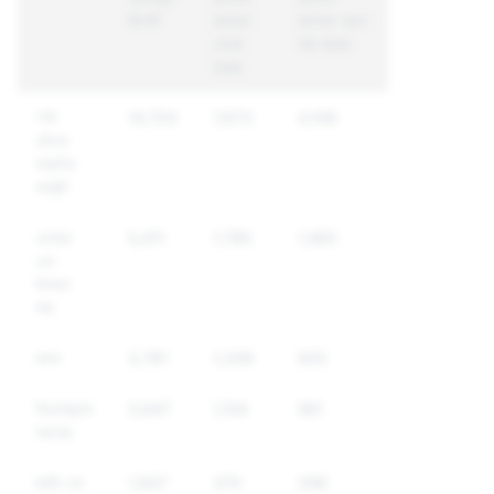
রিপোর্ট
ব্যবস্থা
ব্যবস্থা গ্রহণ
নেওয়া
করা হয়েছে
হয়েছে
স্পষ্ট
14,703
7,673
4,106
যৌনতা
সম্বলিত
কনটেন্ট
হেনস্থা
5,411
1,785
1,565
এবং
উতক্ত
করা
মাদক
3,791
1,209
925
বিদ্বেষমূলক
3,647
1,154
561
বক্তব্য
হুমকি এবং
1,937
370
298