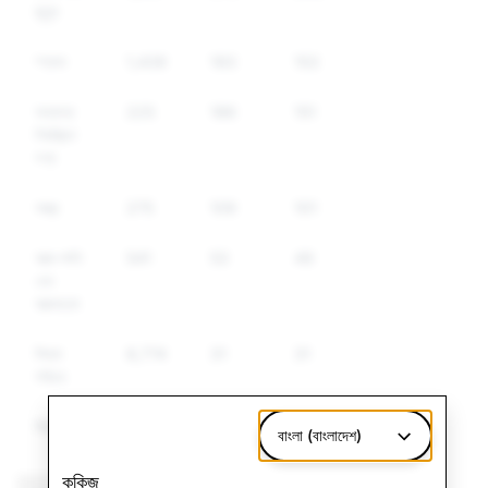
জুলুম
স্প্যাম
1,439
193
153
অন্যান্য
225
186
151
নিয়ন্ত্রিত
পণ্য
অস্ত্র
275
109
101
আত্ম-ক্ষতি
541
53
49
এবং
আত্মহত্যা
মিথ্যা
8,774
31
31
পরিচয়
মিথ্যা তথ্য
1,213
9
8
বাংলা (বাংলাদেশ)
কুকিজ