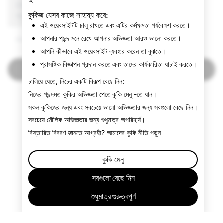
CSAM: মুছে ফেলা মোট
সন্ত্রাসবাদ: মুছে ফেলা মোট
কুকিজ যেসব কাজে সাহায্য করে:
অ্যাকাউন্ট
অ্যাকাউন্ট
এই ওয়েবসাইটটি চালু রাখতে এবং এটির কর্মক্ষমতা পর্যবেক্ষণ করতে।
আপনার পছন্দ মনে রেখে আপনার অভিজ্ঞতা আরও ভালো করতে।
৫৬২
১
আপনি কীভাবে এই ওয়েবসাইট ব্যবহার করেন তা বুঝতে।
প্রাসঙ্গিক বিজ্ঞাপন প্রদান করতে এবং তাদের কার্যকারিতা যাচাই করতে।
স্বচ্ছতার রিপোর্টে ফিরে যান
চালিয়ে যেতে, নিচের একটি বিকল্প বেছে নিন:
নিজের পছন্দমত কুকির অভিজ্ঞতা পেতে
কুকি মেনু
-তে যান।
সকল কুকিজের জন্য এবং সবচেয়ে ভালো অভিজ্ঞতার জন্য
সবগুলো বেছে নিন
।
সবচেয়ে মৌলিক অভিজ্ঞতার জন্য
শুধুমাত্র অপরিহার্য
।
বিস্তারিত বিবরণ জানতে আগ্রহী? আমাদের
কুকি নীতি
পড়ুন
কুকি মেনু
সবগুলো বেছে নিন
শুধুমাত্র গুরুত্বপূর্ণ