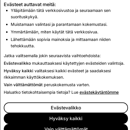
Evästeet auttavat meitä:
Ylläpitämään tätä verkkosivustoa ja seuraamaan sen
suorituskykyä.
CSEAI: Käytöstä poistettujen tilien
kokonaismäärä
Muistamaan valintasi ja parantamaan kokemustasi.
Ymmärtämään, miten käytät tätä verkkosivua.
6,667
Lähettämään sopivia mainoksia ja mittaamaan niiden
tehokkuutta.
Takaisin läpinäkyvyysraporttiin
Jatka valitsemalla jokin seuraavista vaihtoehdoista:
Evästevalikko
mukauttaaksesi käytettyjen evästeiden valintoja.
Hyväksy kaikki
valitaksesi kaikki evästeet ja saadaksesi
rikkaimman käyttökokemuksen.
Vain välttämättömät
peruskokemusta varten.
Haluatko tietokohtaisempia tietoja? Lue
evästekäytäntömme
Evästevalikko
Hyväksy kaikki
Vain välttämättömät