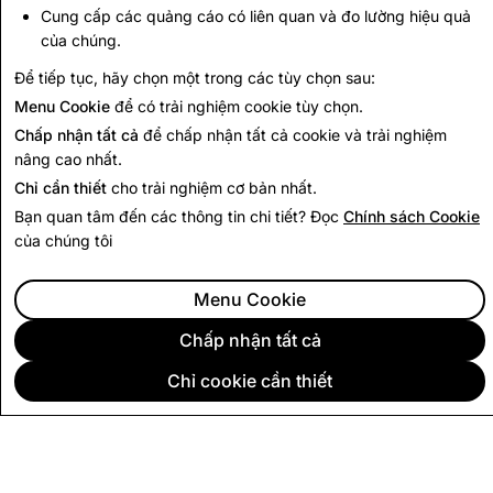
Để tìm hiểu thêm về cách chúng tôi và các đối tác sử
Cung cấp các quảng cáo có liên quan và đo lường hiệu quả
dụng cookie trên các dịch vụ của chúng tôi cũng như
của chúng.
các lựa chọn của bạn, vui lòng xem phần
Thông Tin
Để tiếp tục, hãy chọn một trong các tùy chọn sau:
Được Thu Thập bởi Cookie và Các Công Nghệ
Menu Cookie
để có trải nghiệm cookie tùy chọn.
Khác
của Chính Sách Bảo Mật.
Chấp nhận tất cả
để chấp nhận tất cả cookie và trải nghiệm
nâng cao nhất.
Chỉ cần thiết
cho trải nghiệm cơ bản nhất.
Bạn quan tâm đến các thông tin chi tiết? Đọc
Chính sách Cookie
của chúng tôi
Menu Cookie
Chấp nhận tất cả
Chỉ cookie cần thiết
CÔNG TY
CỘNG ĐỒNG