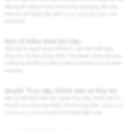
đặt quyền riêng tư của mình trong ứng dụng. Để xem
toàn bộ nội dung, hãy xem
Chính Sách Bảo Mật
của
chúng tôi.
Đơn Vị Kiểm Soát Dữ Liệu
Nếu bạn là người dùng ở Mexico, bạn nên biết rằng
Snap Inc.
có địa chỉ tại 3000 31st Street, Santa Monica,
California 90405, là đơn vị kiểm soát thông tin cá nhân
của bạn.
Quyền Truy cập, Chỉnh sửa và Hủy bỏ
Bạn có thể thực hiện các quyền truy cập, chỉnh sửa và
hủy bỏ của mình như được mô tả trong phần
Kiểm soát
Thông tin của bạn
trong Chính sách Bảo mật.