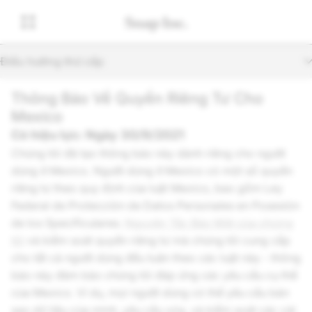
Điều hướng thứ cấp
Thông Báo Về Quyền Riêng Tư Cho
Mexico
Có hiệu lực: Ngày 30/9/2021
Chúng tôi đã tạo thông báo này dành riêng cho người
dùng ở Mexico. Người dùng ở Mexico có một số quyền
riêng tư theo quy định của luật Mexico, bao gồm Ley
Federal de Protección de Datos Personales en Posesión
de los Specificulares.
Nguyên Tắc Bảo Mật của chúng
tôi
và kiểm soát quyền riêng tư mà chúng tôi cung cấp
cho tất cả người dùng đều tuân theo các luật này - thông
báo này đảm bảo chúng tôi đáp ứng các yêu cầu cụ thể
của Mexico. Ví dụ, mọi người dùng có thể yêu cầu bản
sao dữ liệu của mình, yêu cầu xóa, và kiểm soát các cài