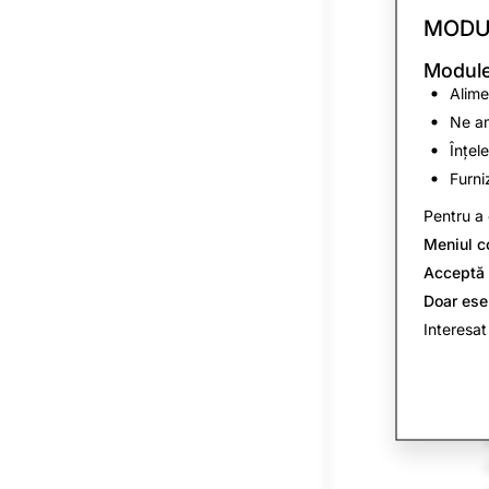
MODU
Modulel
Alime
Ne am
Înțel
Furni
Pentru a 
Meniul c
Acceptă 
Doar ese
Interesat