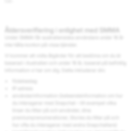
här
.
Åldersverifiering i enlighet med SMMA
Under SMMA får australiensiska användare under 16 år
inte hålla konton på vissa tjänster.
Vi kommer att vidta åtgärder för att bedöma om du är
baserad i Australien och under 16 år, baserat på befintlig
information vi har om dig. Detta inkluderar din:
födelsedag
IP-adress
användarinformation (beteendeinformation om hur
du interagerar med Snapchat – till exempel vilka
linser du tittar på och använder, dina
premiumprenumerationer, Stories du tittar på och
hur ofta du interagerar med andra Snapchattare)