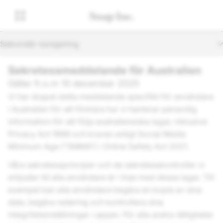
Sekundär navigering
Sekretessmeddelande för Australien
Gäller fr.o.m 10 december 2025
Vi har skapat detta meddelande specifikt för användare
i Australien för att förklara hur vi hanterar personlig
information för att följa australiensiska lagar, inklusive
Privacy Act 1988 och kraven enligt Social Media
Minimum Age (“SMMA”) i Online Safety Act 2021.
Våra sekretessprinciper och de sekretesskontroller vi
erbjuder till alla användare är i linje med dessa lagar. Till
exempel kan alla användare begära en kopia av sina
data, begära radering och kontrollera sina
integritetsinställningar i appen. För alla andra rättigheter