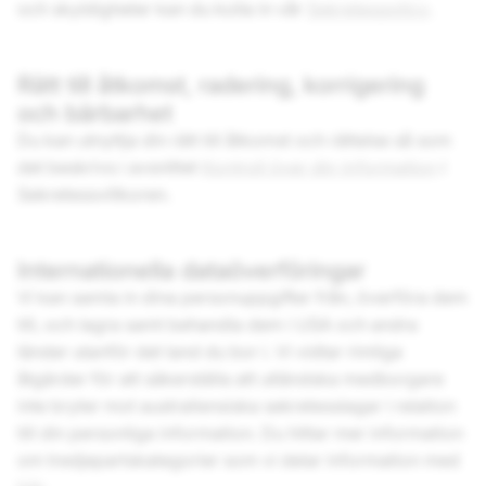
och skyldigheter kan du kolla in vår
Sekretespolicy
.
Rätt till åtkomst, radering, korrigering
och bärbarhet
Du kan utnyttja din rätt till åtkomst och rättelse så som
det beskrivs i avsnittet
Kontroll över din information
i
Sekretessvillkoren.
Internationella dataöverföringar
Vi kan samla in dina personuppgifter från, överföra dem
till, och lagra samt behandla dem i USA och andra
länder utanför det land du bor i. Vi vidtar rimliga
åtgärder för att säkerställa att utländska medborgare
inte bryter mot australiensiska sekretesslagar i relation
till din personliga information. Du hittar mer information
om tredjepartskategorier som vi delar information med