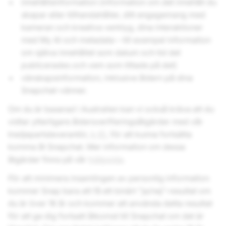
innehållsinformation (information om det innehåll du
skapar eller tillhandahåller, ditt engagemang med
kameran och kreativa verktyg, dina interaktioner
med My AI och metadata – till exempel information
om själva innehållet som datum och tid det
publicerades och vem som tittade på det)
vänskapsinformation, inklusive åldern på dina
Snapchat-vänner.
Om du är baserad i Australien kan vi också kräva att du
vidtar ytterligare åldersverifieringsåtgärder med vår
tredjepartsleverantör,
k-ID
, för att kunna fortsätta
komma åt Snapchat. Mer information om dessa
åtgärder finns på vår
hjälpsida
.
För att minimera insamlingen av personlig information
kommer Snap bara att få ett binärt ”ja/nej”-resultat om
du är över 16 år och kommer att använda detta resultat
för att ge dig fortsatt åtkomst till Snapchat om det är