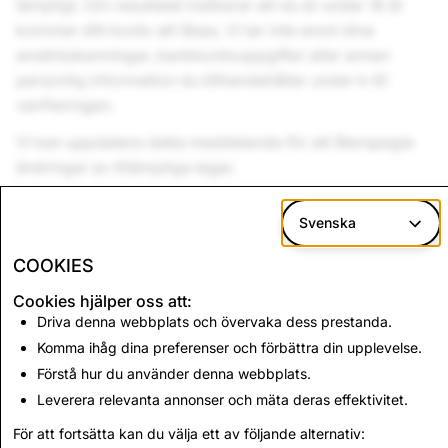
lämpligt. Om resultatet indikerar att du är under 16 år
kommer ditt konto att låsas. Vi tar inte emot dina
ansiktsskanningar, bankkontouppgifter eller annan
personlig information du tillhandahåller under k-ID
verifieringen.
Vi kan uppdatera detta meddelande för att återspegla
ändringar av tillämpliga lagar.
Svenska
Klagomål eller frågor?
Vi vill att du ska veta att du kan skicka in alla
COOKIES
förfrågningar till vårt
supportteam för integritet
eller
Cookies hjälper oss att:
dataskyddsombud på dpo [at] snap [punkt] com.
Driva denna webbplats och övervaka dess prestanda.
Du kan också kontakta
Komma ihåg dina preferenser och förbättra din upplevelse.
Office of the Australian
Information Commissioner (OAIC)
för att göra ett
Förstå hur du använder denna webbplats.
sekretessklagomål.
Leverera relevanta annonser och mäta deras effektivitet.
För att fortsätta kan du välja ett av följande alternativ: