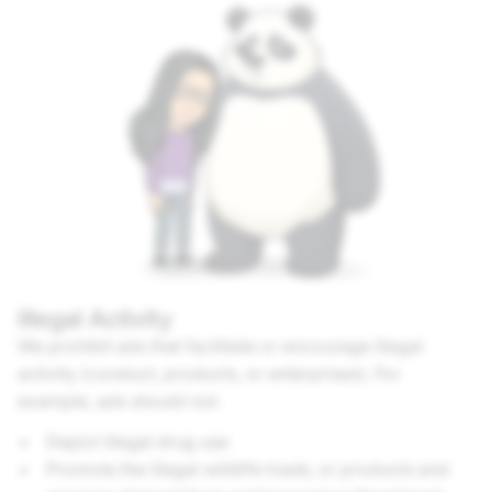
Illegal Activity
We prohibit ads that facilitate or encourage illegal
activity (conduct, products, or enterprises). For
example, ads should not:
Depict illegal drug use
Promote the illegal wildlife trade, or products and