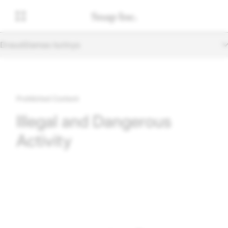
Draudžiamas turinys
Prohibited Content
Illegal and Dangerous
Activity