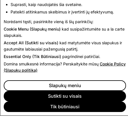
Up Next:
Suprasti, kaip naudojatės šia svetaine.
Content Guidelines
Pateikti atitinkamus skelbimus ir įvertinti jų efektyvumą.
Norėdami tęsti, pasirinkite vieną iš šių parinkčių:
Cookie Menu (Slapukų meniu)
kad susipažintumėte su a la carte
Read Next
slapukais.
Accept All (Sutikti su visais)
kad matytumėte visus slapukus ir
gautumėte labiausiai pažengusią patirtį.
Essential Only (Tik Būtiniausi)
pagrindinei patirčiai.
Domina smulkesnė informacija? Perskaitykite mūsų
Cookie Policy
(Slapukų politika)
Slapukų meniu
Sutikti su visais
Tik būtiniausi