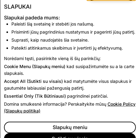
„Snapchat“, tačiau jis nebuvo pašalintas. Kodėl taip
SLAPUKAI
nutiko?
Slapukai padeda mums:
Ne visas turinys, apie kurį pranešama, yra pašalinamas.
Paleisti šią svetainę ir stebėti jos našumą.
Pašaliname turinį, kuris pažeidžia mūsų politiką,
Prisiminti jūsų pagrindinius nustatymus ir pagerinti jūsų patirtį.
įskaitant mūsų Bendruomenės gaires ar Paslaugų
Suprasti, kaip naudojatės šia svetaine.
teikimo sąlygas. Jei matote turinį, kuris jums nepatinka,
Pateikti atitinkamus skelbimus ir įvertinti jų efektyvumą.
bet tai leidžiama pagal mūsų politiką arba Paslaugų
Norėdami tęsti, pasirinkite vieną iš šių parinkčių:
teikimo sąlygas, galite jo išvengti turinį paslėpdami arba
Cookie Menu (Slapukų meniu)
kad susipažintumėte su a la carte
užblokuodami ar pašalindami jo siuntėją.
slapukais.
Accept All (Sutikti su visais)
kad matytumėte visus slapukus ir
gautumėte labiausiai pažengusią patirtį.
Essential Only (Tik Būtiniausi)
pagrindinei patirčiai.
Domina smulkesnė informacija? Perskaitykite mūsų
Cookie Policy
(Slapukų politika)
Slapukų meniu