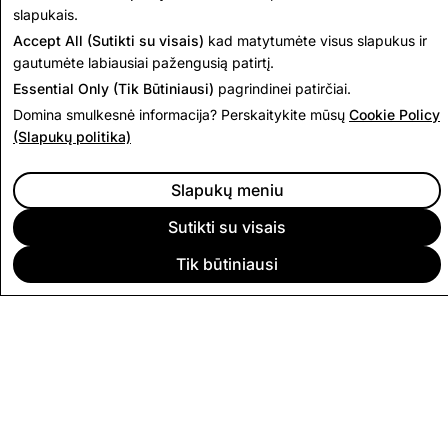
Read Next
slapukais.
Accept All (Sutikti su visais)
kad matytumėte visus slapukus ir
gautumėte labiausiai pažengusią patirtį.
Essential Only (Tik Būtiniausi)
pagrindinei patirčiai.
Domina smulkesnė informacija? Perskaitykite mūsų
Cookie Policy
(Slapukų politika)
Slapukų meniu
Sutikti su visais
Tik būtiniausi
ĮMONĖ
BENDRUOMENĖ
REKLAMAVIMAS
TEISINĖS SĄLYGOS
PRIVATUMO POLITIKA