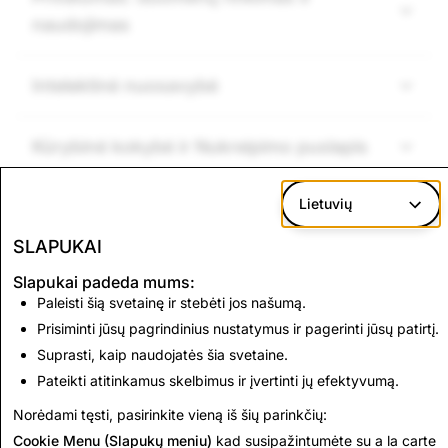
naudojimas
Intelektinė nuosavybė
Kūrybinė kokybė ir Nukreipimo puslapis
Lietuvių
Reklamos
SLAPUKAI
Slapukai padeda mums:
Paleisti šią svetainę ir stebėti jos našumą.
Sekantis:
Prisiminti jūsų pagrindinius nustatymus ir pagerinti jūsų patirtį.
Skelbimų kategorijos
Suprasti, kaip naudojatės šia svetaine.
reikalavimai
Pateikti atitinkamus skelbimus ir įvertinti jų efektyvumą.
Norėdami tęsti, pasirinkite vieną iš šių parinkčių:
Cookie Menu (Slapukų meniu)
kad susipažintumėte su a la carte