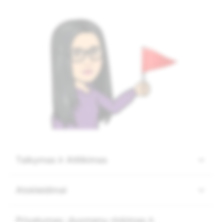
Taikymas ir Atitikimas
Atskleidimai
Privatumas: duomenų rinkimas ir