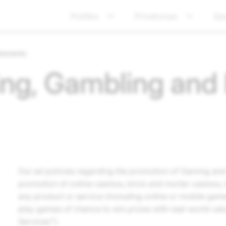
Politika
Privatumas
Sa
irements
g, Gambling and L
Our ad policies regarding the promotion of Gaming and
promotion of online casinos, brick and mortar casinos, l
any product or service (including online or mobile game
play games of chance to win prizes with real-world v
Services").