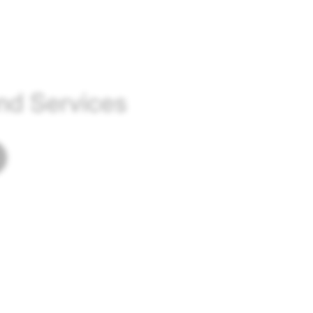
and Services