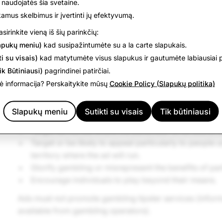
 naudojatės šia svetaine.
nkamus skelbimus ir įvertinti jų efektyvumą.
sirinkite vieną iš šių parinkčių:
apukų meniu)
kad susipažintumėte su a la carte slapukais.
i su visais)
kad matytumėte visus slapukus ir gautumėte labiausiai p
ik Būtiniausi)
pagrindinei patirčiai.
 informacija? Perskaitykite mūsų
Cookie Policy (Slapukų politika)
Slapukų meniu
Sutikti su visais
Tik būtiniausi
Ads for Gaming and Gambling Services 
Target territories where the advertiser is not author
Target or be likely to appeal particularly to people 
territory where the ad will run.
Glorify gambling or misrepresent the benefits of par
Encourage individuals to play beyond their means.
Ads must not promote gambling tipster services (inform
available from gambling operators).