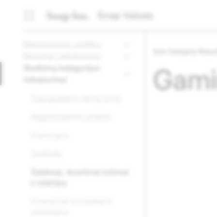
Snap Values
Reklamavimo politika
Ads Category Requ
Bendrieji reikalavimai
Skelbimų kategorijos
Gamin
reikalavimai
Suaugusiems skirtą turinį
Reguliuojamos prekės
Pramogos
Sveikata
Žaidimai, Azartiniai lošimai
ir loterijos
Finansiniai produktai ir
paslaugos