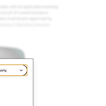
ply with all applicable licensing
 proof of current license or
isers must be pre-approved by
tising of Gambling Services
uvių