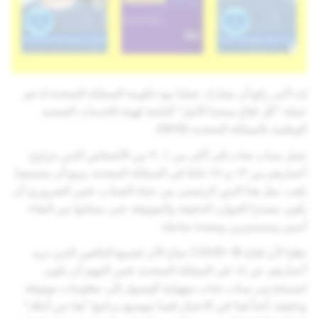
إنه لأمر رائع أن نشارك عملنا مع حكومة المملكة المتحدة لدعم
حملة "كل لقاح يمنحنا الأمل" التابعة لهيئة الخدمات الصحية
الوطنية بالمملكة المتحدة (NHS).
تصل سناب شات إلى أكثر من ٪۹۰ من الأشخاص الذين تتراوح
أعمارهم بين ۱۳ و ۲٤ عامًا في المملكة المتحدة، ومع أن مجتمعنا
يلعب مثل هذا الدور الرئيسي من حياة الشباب، فمن الضروري أن
يكون مصدرًا للموارد الدقيقة والموثوقة حتى يتمكنوا من البقاء
آمنين ومستنيرين وبصحة شاملة.
نظرًا لأن لقاح COVID-19 متاح الآن لجميع البالغين الذين تزيد
أعمارهم عن ۱۸ في المملكة المتحدة، فمن المهم أن يكون
لمستخدمي سناب شات سهولية الوصول إلى معلومات موثوقة
ودقيقة. آخذاً هذا في الاعتبار،قمنا بتوسيع برنامج "هنا من أجلك"