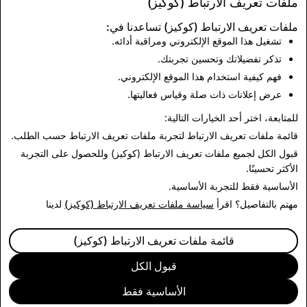
ملفات تعريف الارتباط (كوكيز)
ملفات تعريف الارتباط (كوكيز) تساعدنا في:
تشغيل هذا الموقع الإلكتروني ومراقبة أدائه.
لمعرفة المزيد عن اللقاح في المملكة المتحدة، يُرجى زيارة:
تذكر تفضيلاتك وتحسين تجربتك.
www.nhs.uk/covidvaccine
فهم كيفية استخدام هذا الموقع الإلكتروني.
- ستيفن كولينز، مدير أول للسياسة العامة
عرض إعلانات ذات صلة وقياس فعاليتها.
للمتابعة، اختر أحد الخيارات التالية:
العودة إلى الأخبار
قائمة ملفات تعريف الارتباط
لتجربة ملفات تعريف الارتباط حسب الطلب.
قبول الكل
لجميع ملفات تعريف الارتباط (كوكيز) وللحصول على التجربة
الأكثر تحسينًا.
الأساسية فقط
للتجربة الأساسية.
مهتم بالتفاصيل؟ اقرأ
سياسة ملفات تعريف الارتباط (كوكيز)
لدينا
قائمة ملفات تعريف الارتباط (كوكيز)
قبول الكل
الأساسية فقط