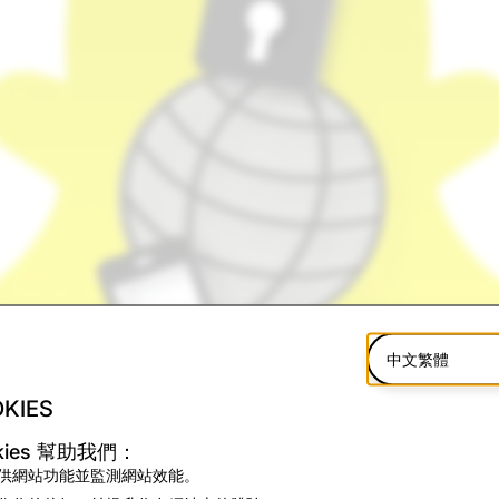
中文繁體
KIES
kies 幫助我們：
供網站功能並監測網站效能。