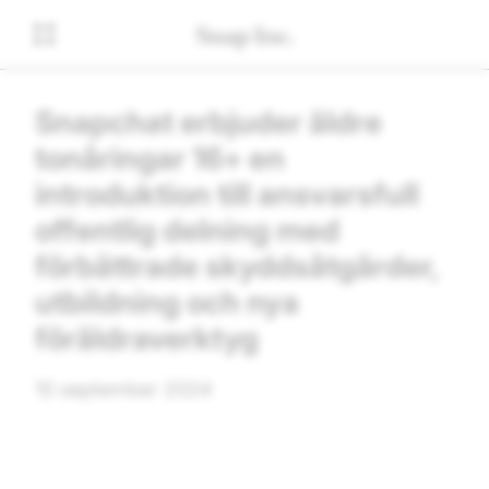
Snapchat erbjuder äldre
tonåringar 16+ en
introduktion till ansvarsfull
offentlig delning med
förbättrade skyddsåtgärder,
utbildning och nya
föräldraverktyg
10 september 2024