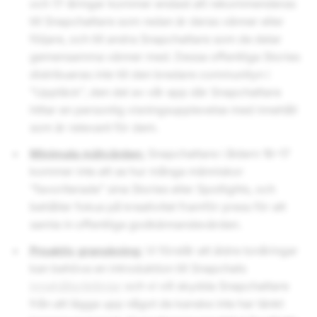
och 17-åringar kommer endast att rekommenderas
till Snapchattare som redan är deras vänner eller
följare, och till andra Snapchattare som de delar
gemensamma vänner med. Dessa offentliga Stories
distribueras
inte
till den bredare communityn i
"Upptäck", den del av vår app där Snapchattare
hittar en personlig visningsupplevelse med innehåll
som är relevant för dem.
Minimala mätvärden:
Snapchattare i åldern 16–17
kommer inte att se hur många människor
"favoriterade" sina Stories eller Spotlights, och
behåller fokus på kreativitet framför press för att
samla in offentliga godkännandevärden.
Proaktiv granskning:
Vi förstår att äldre tonåringar
kan behöva en introduktion till Snapchats
innehållsriktlinjer
och vi vill skydda Snapchattare
från att lägga upp något de kanske inte har tänkt