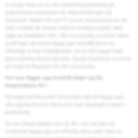
Vi börjar testa en ny introduktionsupplevelse på
begränsade marknader för äldre tonåringar på
Snapchat i åldern 16 och 17 som är intresserade av att
dela innehåll de skapar med en bredare publik. Med
hjälp av feedback från vårt community, kommer äldre
tonåringar att kunna lägga upp innehåll på en ny
offentligt synlig innehållssida i sin profil byggd med
genomtänkta skydd på plats. Dessa funktioner kommer
att rullas ut långsamt till vårt community.
Hur man lägger upp innehåll skiljer sig för
Snapchattare 16+:
På Snapchat finns det två primära sätt att lägga upp:
vårt signaturformat Story och med Spotlight-videor i
kortformat.
Nu kan Snapchattare som är 16+ och vill dela sin
kreativitet lägga upp en offentlig Story eller dela en