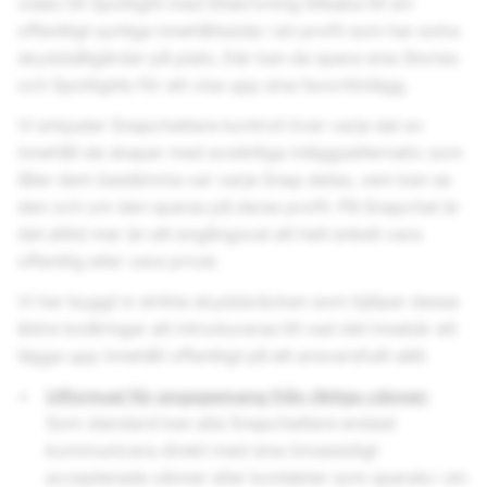
video till Spotlight med tillskrivning tillbaka till sin
offentligt synliga innehållssida i sin profil som har extra
skyddsåtgärder på plats. Där kan de spara sina Stories
och Spotlights för att visa upp sina favoritinlägg.
Vi erbjuder Snapchattare kontroll över varje del av
innehåll de skapar med avsiktliga inläggsalternativ som
låter dem bestämma var varje Snap delas, vem kan se
den och om den sparas på deras profil. På Snapchat är
det alltid mer än ett engångsval att helt enkelt vara
offentlig eller vara privat.
Vi har byggt in strikta skyddsräcken som hjälper dessa
äldre tonåringar att introduceras till vad det innebär att
lägga upp innehåll offentligt på ett ansvarsfullt sätt:
Utformad för engagemang från riktiga vänner:
Som standard kan alla Snapchattare endast
kommunicera direkt med sina ömsesidigt
accepterade vänner eller kontakter som sparats i sin