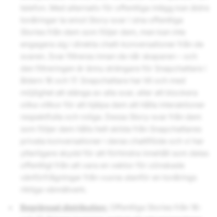
telefon. Med alternativ för offentliga inlägg kan äldre
tonåringar ta emot Story-svar i sina offentliga
Stories från dem som följer dem, men kan inte
engagera sig i direkta chatt-konversationer från de
svaren. Svar filtreras innan de når skaparen – och
den filtreringen är ännu strängare för Snapchattare i
åldern 16 och 17. Snapchattare har till och med
möjlighet att stänga av alla svar, eller att blockera
olika villkor för att hjälpa dem att hålla interaktioner
respektfulla och roliga. Dessa Story-svar från dem
som följer dem hålls helt skilda från Snapchattares
privata konversationer i deras chattflöde och vi har
ytterligare skydd för att förhindra innehåll som delas
offentligt från att vara en vektor för oönskade
vänförfrågningar från vuxna utanför en tonårings
riktiga vännätverk.
Begränsad distribution:
Offentliga Stories från 16-