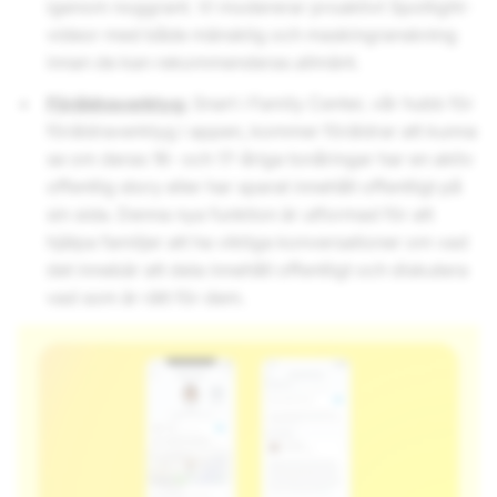
igenom noggrant. Vi modererar proaktivt Spotlight-
videor med både mänsklig och maskingranskning
innan de kan rekommenderas allmänt.
Föräldraverktyg:
Snart i Family Center, vår hubb för
föräldraverktyg i appen, kommer föräldrar att kunna
se om deras 16- och 17-åriga tonåringar har en aktiv
offentlig story eller har sparat innehåll offentligt på
sin sida. Denna nya funktion är utformad för att
hjälpa familjer att ha viktiga konversationer om vad
det innebär att dela innehåll offentligt och diskutera
vad som är rätt för dem.