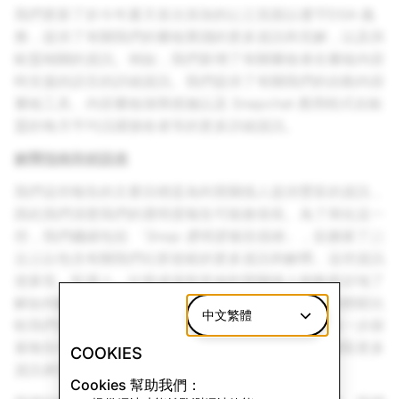
我們更新了於今年夏天首次添加的
歐盟
頁面以遵守DSA 義
務，提供了有關我們的審核實踐的更多資訊和見解，以及與
歐盟相關的資訊。例如，我們新增了有關審核者在審核內容
時支援的語言的詳細資訊。我們提供了有關我們的自動內容
審核工具、內容審核保障措施以及 Snapchat 應用程式在歐
盟的每月平均活躍接收者等的更多詳細資訊。
解釋指南和術語表
我們這些報告的主要目標是為利害關係人提供豐富的資訊，
因此我們清楚我們的透明度報告可能會很長。為了簡化這一
些，我們繼續包括
「Snap 透明度報告指南」
，並擴展了
詞
彙表
以包含有關我們社群規範的更多資訊和解釋。這些資訊
使家長、監護人、社群成員和其他利害關係人能夠更好地了
解如何解讀透明度報告，包括每一類內容的含義，並輕鬆比
中文繁體
較我們先前報告的新增內容。現在，如果人們想要進一步探
索報告中簡單說明之外的內容，他們可以透過點擊獲取更多
COOKIES
資訊來快速深入了解。
Cookies 幫助我們：