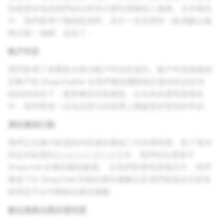
告能更好地為我們的社群和主要利害關係人服務。在本報告
中，我們新增了幾個新資料，其中一些具體與《歐洲數位服
務法案》相關，包括了：
帳戶申訴
我們新增了有關首次推出帳戶申訴的資訊。帳戶申訴讓被鎖
定帳戶的 Snapchatter 在我們審核團隊確定最初的決定有
錯誤的情況下，重新獲得存取權限。在未來的透明度報告
中，我們將進一步在此部分的基礎上構建更多類別的申訴。
廣告審核行動
我們正在擴大歐盟的內容廣告審核工作的透明度。除了發布
特定於歐盟的
Snapchat 廣告庫
之外，我們現在還展示
Snapchat 的廣告刪除數量。 在我們的透明度報告中，我們
概述了向 Snapchat 回報的廣告總數以及我們因違反社群規
範而從平台中刪除的廣告總數。
數位服務法案的透明度