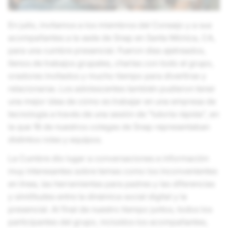
En julio, invitamos a los miembros del Consejo y a sus
acompañantes a la sede de Snap en Santa Mónica, CA,
para una cumbre presencial. Fueron días ajetreados,
llenos de trabajos grupales, charlas con todo el grupo,
oradores invitados y mucho tiempo para divertirse y
relacionarse. Los adolescentes también pudieron tener
una mejor idea de cómo es trabajar en una empresa de
tecnología a través de una sesión de "tutoría rápida", en
la que 18 de nuestros colegas de Snap representaban
distintos roles y equipos.
La Cumbre dio lugar a conversaciones e información
muy interesantes sobre temas como los inconvenientes
en línea, las herramientas para padres y las diferencias
y similitudes entre la dinámica social digital y la
presencial. Al final de nuestro tiempo juntos, todos los
participantes del grupo, incluidos los acompañantes,