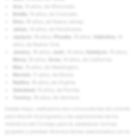
Ana
, 13 años, de Wisconsin.
Brielle
, 14 años, de Colorado.
Dinu
, 16 años, de Nueva Jersey.
Jahan
, 14 años, de Pensilvania.
Jaylynn
, 16 años;
Phoebe
, 15 años;
Valentina
, 14
años, de Nueva York.
Jeremy
, 16 años;
Josh
, 14 años;
Katelynn
, 15 años;
Mona
, 16 años;
Ovee
, 14 años, de California.
Max
, 15 años, de Washington.
Monish
, 17 años, de Illinois.
Nadine
, 16 años, de Virginia.
Salsabeel
, 15 años, de Florida.
Tommy
, 16 años, de Vermont.
Desde mayo, realizamos dos convocatorias de cohorte
para discutir el programa y las aspiraciones de los
miembros del Consejo para él, establecer normas
grupales y plantear diversos temas relacionados con la