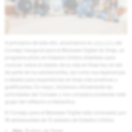
A principios de este año, anunciamos la
selección
del
Consejo Inaugural para el Bienestar Digital de Snap, un
programa piloto en Estados Unidos diseñado para
conocer sobre el estado de la vida en línea hoy en día
de parte de los adolescentes, así como sus esperanzas
e ideales para experiencias en línea más positivas y
gratificantes. En mayo, iniciamos oficialmente las
actividades del Consejo y nos complace presentar este
grupo tan reflexivo e interactivo.
El Consejo para el Bienestar Digital está compuesto por
18 adolescentes de 12 estados de Estados Unidos:
Alex
, 15 años, de Texas