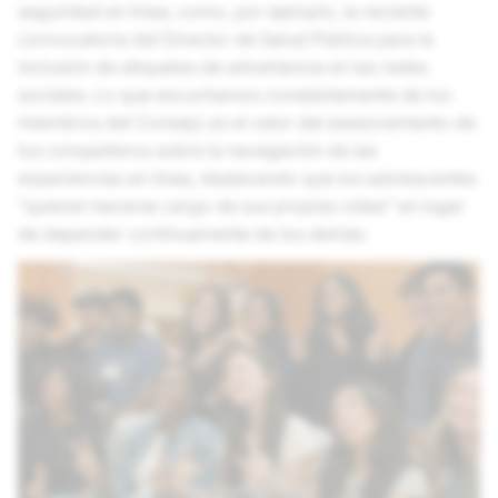
seguridad en línea, como, por ejemplo, la reciente
convocatoria del Director de Salud Pública para la
inclusión de etiquetas de advertencia en las redes
sociales. Lo que escuchamos constantemente de los
miembros del Consejo es el valor del asesoramiento de
los compañeros sobre la navegación de las
experiencias en línea, destacando que los adolescentes
"quieren hacerse cargo de sus propias vidas" en lugar
de depender continuamente de los demás.