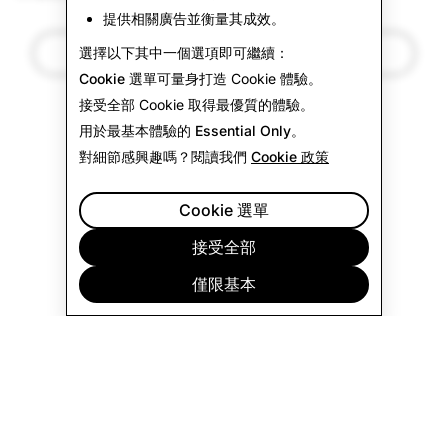
提供相關廣告並衡量其成效。
返回最新消息
選擇以下其中一個選項即可繼續：
Cookie 選單
可量身打造 Cookie 體驗。
接受全部
Cookie 取得最優質的體驗。
用於最基本體驗的
Essential Only
。
對細節感興趣嗎？閱讀我們
Cookie 政策
Cookie 選單
接受全部
僅限基本
公司
社群
廣告宣傳
法律
隱私政策