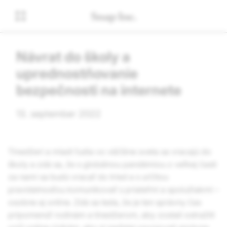
Návrat do školy a
uprednostňovanie
bezpečnosti na internete
13. september 2022
Tínedžeri a mladí ľudia vo väčšine sveta sa vracajú do
školy a zdá sa, že s globálnou pandémiou z veľkej časti
za nami sa budú vracať do tried a s určitou
pravidelnosťou komunikovať s priateľmi a spolužiakmi –
osobne aj online. Zdá sa teda, že je ten správny čas
pripomenúť rodinám a tínedžerom, aby zostali ostražití