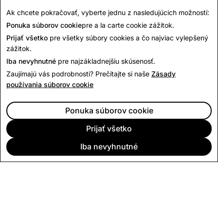
všeobecnosti.
Ak chcete pokračovať, vyberte jednu z nasledujúcich možností:
Ponuka súborov cookie
pre a la carte cookie zážitok.
Späť na Správy
Prijať všetko
pre všetky súbory cookies a čo najviac vylepšený
zážitok.
Iba nevyhnutné
pre najzákladnejšiu skúsenosť.
Zaujímajú vás podrobnosti? Prečítajte si naše
Zásady
používania súborov cookie
Ponuka súborov cookie
Prijať všetko
Iba nevyhnutné
SPOLOČNOSŤ
KOMUNITA
REKLAMA
PRÁVNE OTÁZKY
STRATÉGIA OCHRANY SÚKROMIA