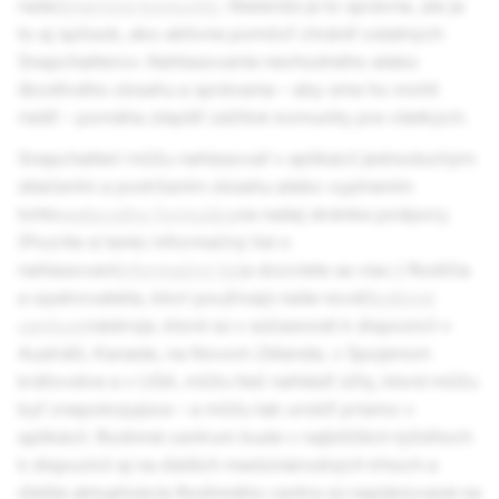
naše
Smernice komunity
. Nielenže je to správne, ale je
to aj spôsob, ako aktívne pomôcť chrániť ostatných
Snapchatterov. Nahlasovanie nevhodného alebo
škodlivého obsahu a správania – aby sme ho mohli
riešiť – pomáha zlepšiť zážitok komunity pre všetkých.
Snapchatteri môžu nahlasovať v aplikácii jednoduchým
stlačením a podržaním obsahu alebo vyplnením
tohto
webového formulára
na našej stránke podpory.
(Pozrite si tento informačný list o
nahlasovaní
informačný list
a dozviete sa viac.) Rodičia
a opatrovatelia, ktorí používajú naše nové
Rodinné
centrum
nástroje, ktoré sú v súčasnosti k dispozícii v
Austrálii, Kanade, na Novom Zélande, v Spojenom
kráľovstve a v USA, môžu tiež nahlásiť účty, ktoré môžu
byť znepokojujúce – a môžu tak urobiť priamo v
aplikácii. Rodinné centrum bude v najbližších týždňoch
k dispozícii aj na ďalších medzinárodných trhoch a
ďalšie aktualizácie Rodinného centra sú naplánované na