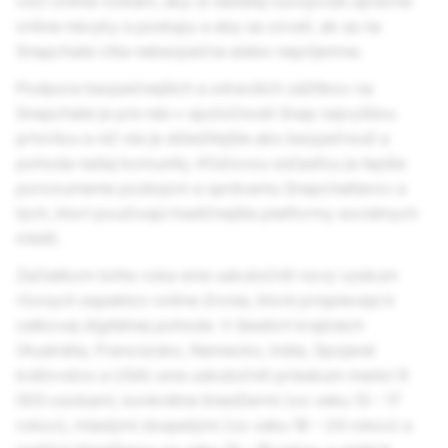
voči online rizikám, aby si naďalej osvojovali správne
online návyky a postupy a aby sa ozvali, ak sa na
Snapchate cítia nebezpečne alebo nepríjemne.
Podpora bezpečnejších a zdravších zážitkov na
Snapchate je pre nás v spoločnosti Snap najvyššou
prioritou a nič nie je dôležitejšie ako bezpečnosť a
pohoda našej komunity. Kľúčovou súčasťou je lepšie
porozumenie postojom a správaniu Snapchatterov a
tých, ktorí používajú tradičnejšie platformy sociálnych
médií.
Začiatkom tohto roka sme uskutočnili nový výskum
rôznych aspektov online života, ktoré prispievajú k
celkovej digitálnej pohode. V šiestich krajinách
(Austrália, Francúzsko, Nemecko, India, Spojené
kráľovstvo a USA) sme uskutočnili prieskum medzi 9
003 osobami, konkrétne tínedžermi (vo veku 13 – 17
rokov), mladými dospelými (vo veku 18 – 24 rokov) a