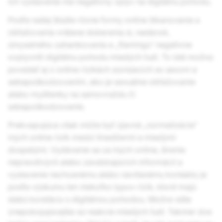
ich vystavenie má negatívny vplyv na digitálnu pohodu.
Podľa našej štúdie rôzne formy online šikanovania a
obťažovania vrátane doberania si, nadávok,
úmyselného zahanbovania a „flamingu“ negatívne
ovplyvnili digitálnu pohodu mladých ľudí. To isté možno
povedať aj o online rizikách súvisiacich so sexom a
sebapoškodzovaním, ako je sexuálne obťažovanie
alebo myšlienky na samovraždu či
sebapoškodzovanie.
Prekvapujúca však môže byť zjavná „normalizácia“
iných online rizík medzi tínedžermi a mladými
dospelými. Vydávanie sa za iných online, šírenie
nepravdivých alebo zavádzajúcich informácií a
vystavenie nechcenému alebo nevítanému kontaktu je
podľa výskumu len niekoľko typov rizík, ktoré majú
slabú koreláciu s digitálnou pohodou. Možno ešte
znepokojujúcejšie sú reakcie mladých ľudí. Takmer dve