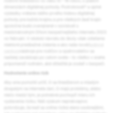
rodičmi tínedžerov vo veku 13 – 19 rokov, o piatich
dimenziách digitálnej pohody. Podrobnosti* a úplné
výsledky vrátane nášho prvého Indexu digitálnej
pohody pre každú krajinu a pre všetkých šesť krajín
spoločne budú zverejnené v súvislosti s
medzinárodným Dňom bezpečnejšieho internetu 2023
vo februári. V období návratu do školy však zdieľame
niektoré predbežné zistenia a ako naše nové
Rodinné
centrum
nástroje pre rodičov a opatrovateľov sa
naďalej zavádzajú po celom svete – to všetko v snahe
pripomenúť rodinám, aké dôležité je zostať v bezpečí.
Hodnotenie online rizík
Aby sme pomohli určiť, či sa tínedžerom a mladým
dospelým na internete darí, či majú problémy, alebo
niečo medzi tým, je potrebné pochopiť mieru ich
vystavenia riziku. Náš výskum neprekvapivo
potvrdzuje, že keď sa online riziká stanú osobnejšími,