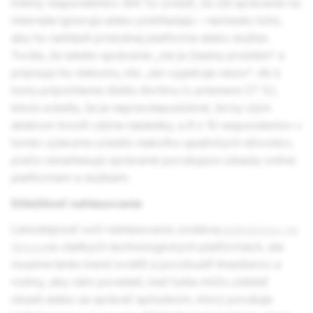
tretiny respondentov (64 %) uviedli, že zlé správanie na
internete ignorujú alebo prehliadajú – namiesto toho,
aby ho nahlásili príslušnej platforme alebo službe.
Tvrdia, že takéto správanie „nie je žiadny problém“ a
pripisujú ho niekomu, kto „len vyjadruje názor“. Ak k
tomu pripočítame ďalšiu štvrtinu (v priemere 27 %),
ktorá uviedla, že je nepravdepodobné, že by zlým
aktérom hrozili vážne následky, a 9 z 10 respondentov v
tomto výskume uviedlo niekoľko apatických dôvodov,
prečo nenahlasujú správanie porušujúce zásady online
platformám a službám.
Dôležitosť nahlasovania
Ľahostajnosť voči nahlasovaniu zostáva
opakujúcou sa
témou
na všetkých technologických platformách, ale
musíme tento trend zvrátiť a povzbudiť tínedžerov a
rodiny, aby nám povedali, keď ľudia môžu zdieľať
obsah alebo sa správať spôsobom, ktorý porušuje