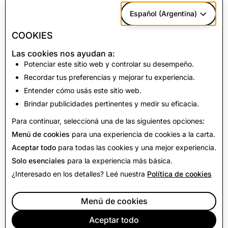
denunciar el contenido en línea y los derechos de los
niños en entornos en línea.
Español (Argentina)
Esperamos trabajar con nuestros increíbles miembros
COOKIES
del Consejo a lo largo del resto del programa y
Las cookies nos ayudan a:
estamos ansiosos por compartir más opiniones de
Potenciar este sitio web y controlar su desempeño.
ellos.
Recordar tus preferencias y mejorar tu experiencia.
— Ben Au, Líder de Seguridad de ANZ
Entender cómo usás este sitio web.
Brindar publicidades pertinentes y medir su eficacia.
Volver a Noticias
Para continuar, seleccioná una de las siguientes opciones:
Menú de cookies
para una experiencia de cookies a la carta.
Aceptar todo
para todas las cookies y una mejor experiencia.
Solo esenciales
para la experiencia más básica.
¿Interesado en los detalles? Leé nuestra
Política de cookies
Menú de cookies
Aceptar todo