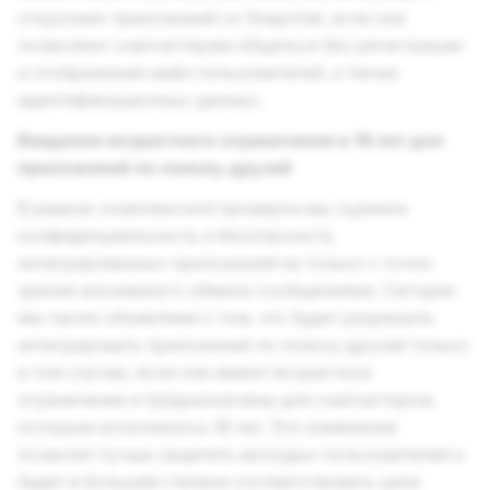
сторонних приложений со Snapchat, если они
позволяют снапчаттерам общаться без регистрации
и отображения имён пользователей, а также
идентификационных данных.
Введение возрастного ограничения в 18 лет для
приложений по поиску друзей
В рамках комплексной проверки мы оценили
конфиденциальность и безопасность
интегрированных приложений не только с точки
зрения анонимного обмена сообщениями. Сегодня
мы также объявляем о том, что будет разрешать
интегрировать приложения по поиску друзей только
в том случае, если они имеют возрастное
ограничение и предназначены для снапчаттеров,
которым исполнилось 18 лет. Это изменение
позволит лучше защитить молодых пользователей и
будет в большей степени соответствовать цели