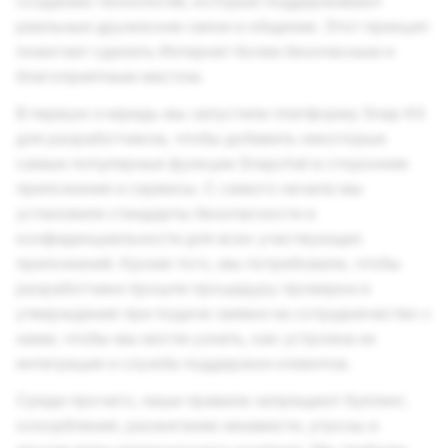
созданию технологий, которые поддерживают
реальные дружеские связи и общение. Этот принцип
помогает сделать Интернет более безопасным и
благоприятным местом.
В первую очередь мы запустили платформу Snap Kit
для разработчиков, чтобы добавить некоторые
самые популярные функции Snapchat в сторонние
приложения и сервисы. С самого начала мы
установили стандарты безопасности и
конфиденциальности для всех участвующих
приложений. Кроме того, мы потребовали, чтобы
разработчики прошли процедуру проверки и
утверждения при подаче заявки на сотрудничество с
нами, чтобы мы могли узнать, как устроена их
интеграция и служба поддержки клиентов.
Среди прочего, наши правила запрещают буллинг,
оскорбления, разжигание ненависти, угрозы и