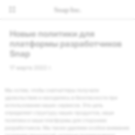
Новые политики для
платформы разработчиков
Snap
17 марта 2022 г.
Мы хотим, чтобы снапчаттеры получали
удовольствие и находились в безопасности при
использовании наших сервисов. Эта цель
определяет структуру наших продуктов, наши
политики и наши платформы для сторонних
разработчиков. Мы также уделяем особое внимание