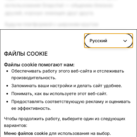
использования Snapchat — общению близких
друзей, хорошо знающих друг друга.
Будучи платформой с широким кругом
разработчиков, мы хотим содействовать развитию
экосистемы, которая помогает приложениям
Русский
обеспечивать безопасность, конфиденциальность и
ФАЙЛЫ COOKIE
благополучие пользователей, одновременно
предоставляя разработчикам инновационные
Файлы cookie помогают нам:
продукты и помогая им развивать свой бизнес.
Обеспечивать работу этого веб-сайта и отслеживать
производительность.
Мы уверены, что нам удастся это сделать, и будем
Запоминать ваши настройки и делать сайт удобнее.
продолжать регулярно анализировать наши
Понимать, как вы используете этот веб-сайт.
политики, следить за соблюдением правил
Предоставлять соответствующую рекламу и оценивать
приложениями и взаимодействовать с
ее эффективность.
разработчиками, чтобы эффективнее обеспечивать
Чтобы продолжить работу, выберите один из следующих
благополучие нашего сообщества.
вариантов:
Меню файлов cookie
для использования на выбор.