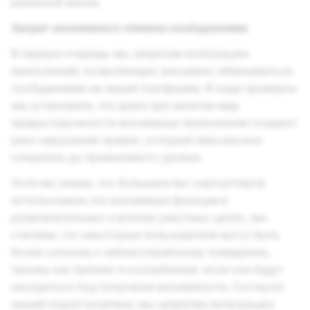
реальной жизни.
Запрет анонимного обмена сообщениями
В первую очередь мы запретим интеграцию
приложений, позволяющих анонимно обмениваться
сообщениями на нашей платформе. В ходе проверки
мы установили, что даже при наличии мер
предосторожности анонимные приложения создают
риск нарушения правил, который невозможно
сократить до приемлемого уровня.
Хотя мы знаем, что большинство снапчаттеров
использовали эти анонимные функции в
развлекательных и вполне уместных целях, мы
считаем, что некоторые пользователи могут быть
более склонны к неблагоприятному поведению,
такому как буллинг и оскорбления, если они будут
находиться под покровом анонимности. Согласно
нашей новой политике, мы запретим интеграцию