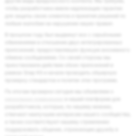
другие виды вредоносного контента. Мы требуем,
чтобы разработчики имели надлежащие гарантии
для защиты своих клиентов и принятия решений по
любым жалобам на нарушение наших правил.
В прошлом году был выдвинут иск с серьёзными
обвинениями в отношении двух интегрированных
приложений, предоставлявших функции анонимного
обмена сообщениями. Со своей стороны мы
приостановили действие обоих приложений в
рамках Snap Kit и начали проводить обширную
проверку стандартов и политик этих программ.
По итогам проверки сегодня мы объявляем о
нескольких изменениях
в нашей платформе для
разработчиков, которые, по нашему мнению,
отвечают наилучшим интересам нашего сообщества,
а также соответствуют нашему стремлению
поддерживать общение, отражающее дружбу в