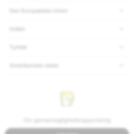
Den Europæiske Union
Indien
Tyrkiet
Amerikanske stater
Om gennemsigtighedsrapportering