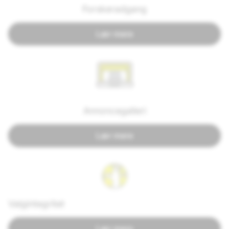
Forskeradgang
Lær mere
Annoncegalleri
Lær mere
Valgintegritet
Lær mere