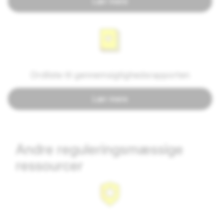
Lær mere
Ordliste til gennemsigtighedsrapporten
Lær mere
Andre reguleringsmæssige
ressourcer