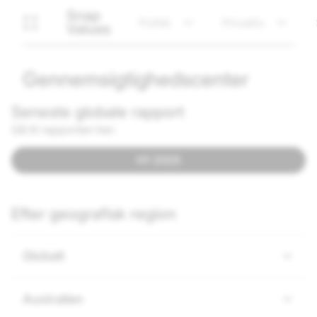
Snap
Politik
Privatliv
Values
Gennemsigtighedscenter
Seneste globale rapport
Gå til rapporten her:
H1 2025
Efter geografisk region
Globalt
Australien