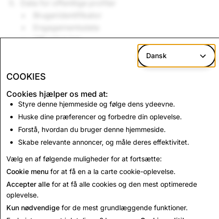
Data for offentlige profiler
Brugeridentifikator
Engagementsdata
Offentligt link
Dansk
Fremgangsmåde for adgang til data for anmodninger i
henhold til DSA-artikel 40, stk. 4, og artikel 40, stk. 12
COOKIES
Snap giver adgang til data via et pdf-dokument eller et
Cookies hjælper os med at:
beskyttet link.
Styre denne hjemmeside og følge dens ydeevne.
Huske dine præferencer og forbedre din oplevelse.
Snap-kontaktpunkt
Forstå, hvordan du bruger denne hjemmeside.
Hvis du har spørgsmål vedrørende denne proces, kan
Skabe relevante annoncer, og måle deres effektivitet.
du kontakte os via følgende e-mailadresse: DSA-
Vælg en af følgende muligheder for at fortsætte:
Researcher-Access[at]snapchat.com
Cookie menu
for at få en a la carte cookie-oplevelse.
Accepter alle
for at få alle cookies og den mest optimerede
oplevelse.
Kun nødvendige
for de mest grundlæggende funktioner.