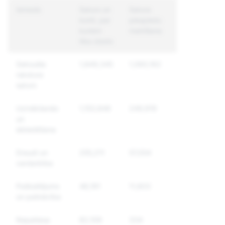
Iemesls
Saturs un
Satura
Unikāli
konti, par
piespiedu
izmainītie
kuriem
mainīšana
konti
tika ziņots
Seksuāla
1,849,345
1,060,162
608,713
rakstura
saturs
Uzmākšanās
1,153,846
249,919
218,781
un
iebiedēšana
Draudi un
255,211
57,054
47,675
vardarbība
Paškaitējums
48,191
11,603
10,752
un pašnāvība
Nepatiesa
82,109
334
291