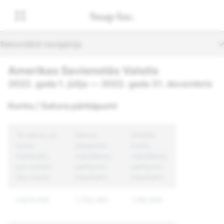
Sekundārā navigācija
Amerikas Savienotās Valstis
2022. gada 1. jūlijs — 2022. gada 31. decembris
Konta / Satura pārkāpumi
Tā satura un
Satura
Unikālo
kontu
piespiedu
kontu
kopskaits,
mainīšanas
mainīšanas
par kuriem
gadījumu
gadījumu
tika ziņots
kopskaits
kopskaits
4,670,109
1,732,485
1,160,936