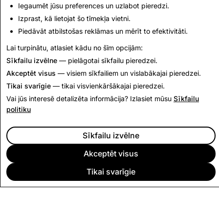
Iegaumēt jūsu preferences un uzlabot pieredzi.
28,025
5
Izprast, kā lietojat šo tīmekļa vietni.
Piedāvāt atbilstošas reklāmas un mērīt to efektivitāti.
Atpakaļ uz Pārredzamības atskaiti
Lai turpinātu, atlasiet kādu no šīm opcijām:
Sīkfailu izvēlne
— pielāgotai sīkfailu pieredzei.
Akceptēt visus
— visiem sīkfailiem un vislabākajai pieredzei.
Tikai svarīgie
— tikai visvienkāršākajai pieredzei.
Vai jūs interesē detalizēta informācija? Izlasiet mūsu
Sīkfailu
politiku
Sīkfailu izvēlne
Akceptēt visus
Tikai svarīgie
UZŅĒMUMS
KOPIENA