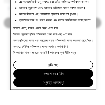
এই ওয়েবসাইটটি চালু রাখতে এবং এটির কর্মক্ষমতা পর্যবেক্ষণ করতে।
আপনার পছন্দ মনে রেখে আপনার অভিজ্ঞতা আরও ভালো করতে।
37,910
৩
আপনি কীভাবে এই ওয়েবসাইট ব্যবহার করেন তা বুঝতে।
প্রাসঙ্গিক বিজ্ঞাপন প্রদান করতে এবং তাদের কার্যকারিতা যাচাই করতে।
স্বচ্ছতার রিপোর্টে ফিরে যান
চালিয়ে যেতে, নিচের একটি বিকল্প বেছে নিন:
নিজের পছন্দমত কুকির অভিজ্ঞতা পেতে
কুকি মেনু
-তে যান।
সকল কুকিজের জন্য এবং সবচেয়ে ভালো অভিজ্ঞতার জন্য
সবগুলো বেছে নিন
।
সবচেয়ে মৌলিক অভিজ্ঞতার জন্য
শুধুমাত্র অপরিহার্য
।
বিস্তারিত বিবরণ জানতে আগ্রহী? আমাদের
কুকি নীতি
পড়ুন
কুকি মেনু
সবগুলো বেছে নিন
শুধুমাত্র গুরুত্বপূর্ণ
প্রতিষ্ঠান
কমিউনিটি