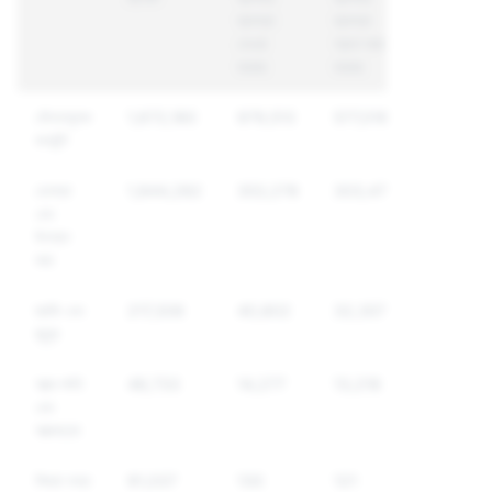
ব্যবস্থা
ব্যবস্থা
নেওয়া
গ্রহণ করা
হয়েছে
হয়েছে
যৌনতামুলক
1,672,180
979,513
577,016
কনটেন্ট
হেনস্থা
1,844,282
353,278
303,478
এবং
উতক্ত
করা
হুমকি এবং
217,306
40,802
32,357
জুলুম
আত্ম-ক্ষতি
48,733
14,277
13,218
এবং
আত্মহত্যা
মিথ্যা তথ্য
91,037
130
121