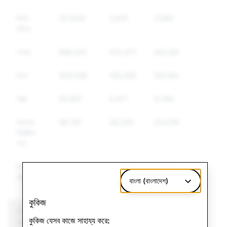
মিথ্যা
127,434
3,615
3,590
পরিচয়
স্প্যাম
699,041
572,477
420,697
মাদক
325,539
153,355
102,846
অস্ত্র
33,857
5,471
4,764
অন্যান্য
38,741
28,202
24,239
নিয়ন্ত্রিত
পণ্য
বিদ্বেষমূলক
115,377
36,287
31,172
বক্তব্য
বাংলা (বাংলাদেশ)
কুকিজ
CSEAI: মুছে ফেলা মোট
সন্ত্রাসবাদ: মুছে ফেলা মোট
কুকিজ যেসব কাজে সাহায্য করে:
অ্যাকাউন্ট
অ্যাকাউন্ট