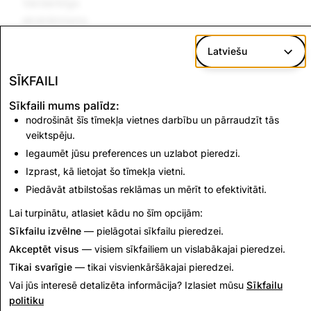
Vardarbīgs
ekstrēmisms
Latviešu
SĪKFAILI
CSEA: atspējoto kontu kopskaits
Sīkfaili mums palīdz:
nodrošināt šīs tīmekļa vietnes darbību un pārraudzīt tās
9348
veiktspēju.
Iegaumēt jūsu preferences un uzlabot pieredzi.
Izprast, kā lietojat šo tīmekļa vietni.
Atpakaļ uz Pārredzamības atskaiti
Piedāvāt atbilstošas reklāmas un mērīt to efektivitāti.
Lai turpinātu, atlasiet kādu no šīm opcijām:
Sīkfailu izvēlne
— pielāgotai sīkfailu pieredzei.
Akceptēt visus
— visiem sīkfailiem un vislabākajai pieredzei.
Tikai svarīgie
— tikai visvienkāršākajai pieredzei.
Vai jūs interesē detalizēta informācija? Izlasiet mūsu
Sīkfailu
politiku