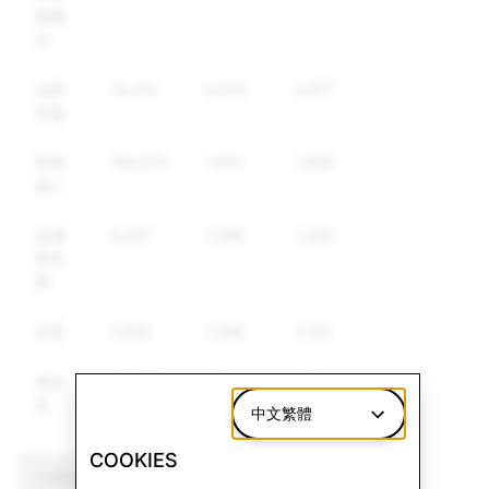
制物
品
仇恨
13,213
5,034
4,577
言論
假冒
159,673
1,914
1,836
他人
自殘
9,057
1,398
1,280
與自
殺
武器
3,618
1,298
1,142
假訊
26,297
372
229
息
中文繁體
COOKIES
儿童性虐待信息材料
恐怖主義：刪