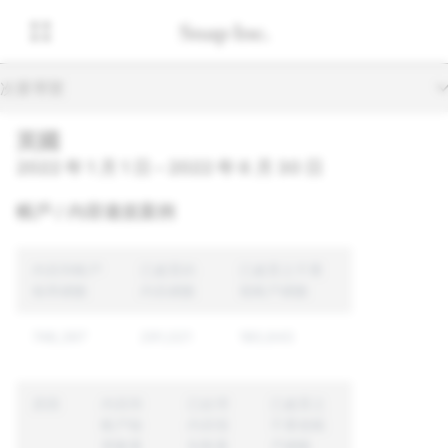
次要導覽
英國
2022 年 1 月 1 日 – 2022 年 6 月 30 日
帳戶 / 內容違規案例
內容與帳戶
已處置的
已處置之不重
檢舉總數
内容總數
複帳戶總數
748,397
291,021
180,643
原因
內容與
已处理
已處置之
帳戶檢
内容报
不重複帳
舉數量
告数量
戶總數