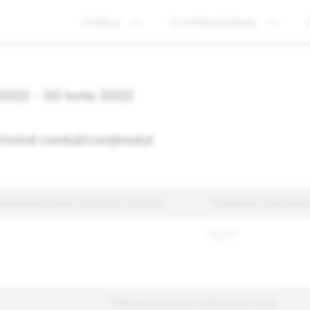
Politica
Confidențialitate
 2022 - 30 iunie 2022
privind contul/conținutul
apoartelor privind conținutul și contul
Totalitatea conținutulu
53,211
Rapoarte privind conținutul și contul