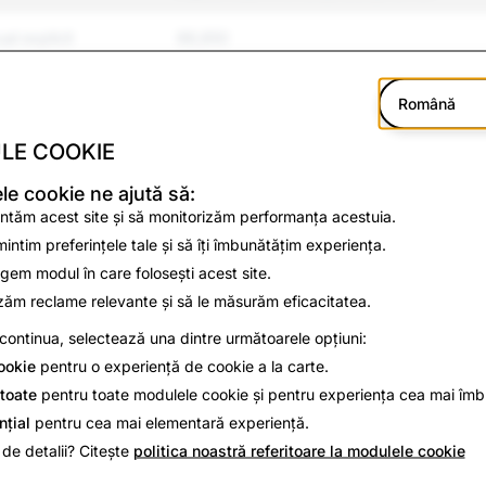
al explicit
88,850
ntimidare
12,622
Română
8,278
LE COOKIE
 Violență
4,864
e cookie ne ajută să:
ntăm acest site și să monitorizăm performanța acestuia.
3,311
intim preferințele tale și să îți îmbunătățim experiența.
egem modul în care folosești acest site.
itate
49,382
zăm reclame relevante și să le măsurăm eficacitatea.
gator la ură
continua, selectează una dintre următoarele opțiuni:
1,566
ookie
pentru o experiență de cookie a la carte.
602
toate
pentru toate modulele cookie și pentru experiența cea mai îmb
nțial
pentru cea mai elementară experiență.
și sinucidere
1,655
 de detalii? Citește
politica noastră referitoare la modulele cookie