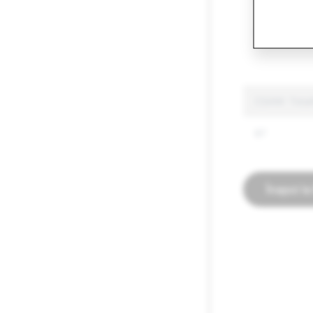
Alte bunuri 
Informații Fa
CSAM: Totali
97
Înapoi l