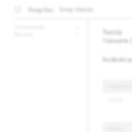
Snap Values
Transparență
Turcia
Resurse
1 ianuarie
Încălcări 
Totalitatea r
176,283
Motivul