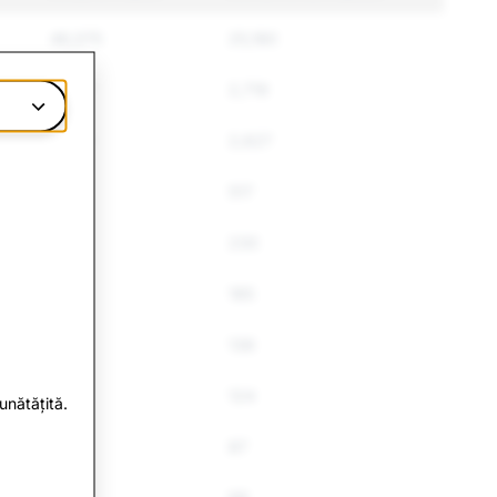
46,075
25,180
2,887
2,719
2,728
2,627
585
517
266
230
186
185
144
136
134
124
unătățită.
91
87