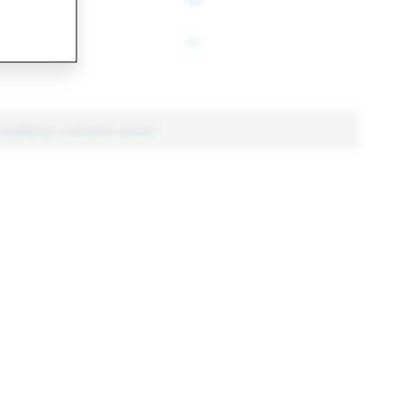
86
68
29
22
otalitatea conturilor șterse