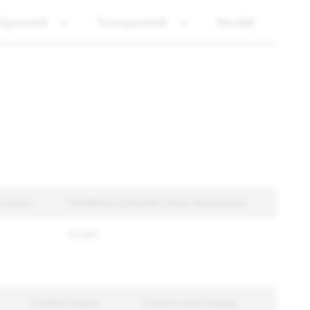
Siguranță
Transparență
Noutăți
i impus
Totalitatea Conturilor Unice Sancționate
31,895
Conținut impus
Conturi unice impuse