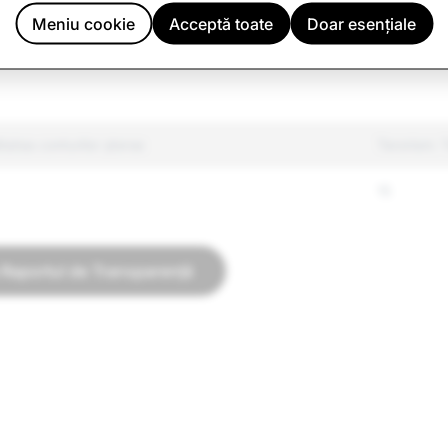
reglementate
104
Meniu cookie
Acceptă toate
Doar esențiale
lse
5,049
tatea conturilor șterse
Terorism: T
15
a Raportul de Transparență