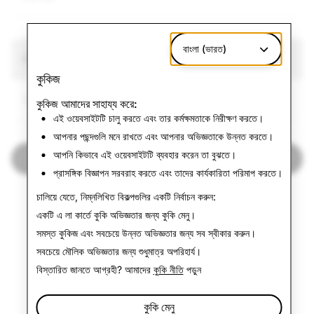
বাংলা (ভারত)
CSEA: মোট যতগুলি অ্যাকাউন্ট নিষ্ক্রিয় করা হয়েছে
কুকিজ
1,524
কুকিজ আমাদের সাহায্য করে:
এই ওয়েবসাইটটি চালু করতে এবং তার কর্মক্ষমতাকে নিরীক্ষণ করতে।
আপনার পছন্দগুলি মনে রাখতে এবং আপনার অভিজ্ঞতাকে উন্নত করতে।
আপনি কিভাবে এই ওয়েবসাইটটি ব্যবহার করেন তা বুঝতে।
স্বচ্ছতার প্রতিবেদনে ফিরে যান
প্রাসঙ্গিক বিজ্ঞাপন সরবরাহ করতে এবং তাদের কার্যকারিতা পরিমাপ করতে।
চালিয়ে যেতে, নিম্নলিখিত বিকল্পগুলির একটি নির্বাচন করুন:
একটি এ লা কার্তে কুকি অভিজ্ঞতার জন্য
কুকি মেনু
।
সমস্ত কুকিজ এবং সবচেয়ে উন্নত অভিজ্ঞতার জন্য
সব স্বীকার করুন
।
সবচেয়ে মৌলিক অভিজ্ঞতার জন্য
শুধুমাত্র অপরিহার্য
।
বিস্তারিত জানতে আগ্রহী? আমাদের
কুকি নীতি
পড়ুন
কুকি মেনু