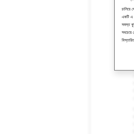
চালিয়ে 
একটি এ ল
সমস্ত ক
সবচেয়ে
বিস্তার