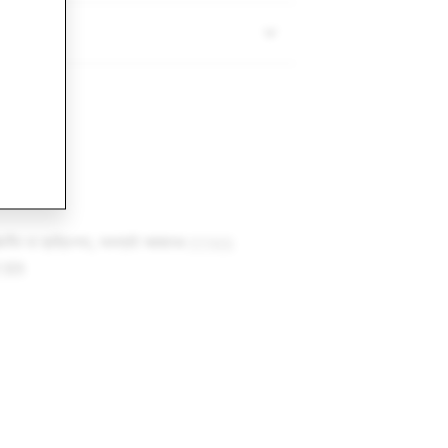
বজনীন বা ব্যক্তিগত, অবশ্যই আমাদের
সম্প্রদায়
 হবে৷