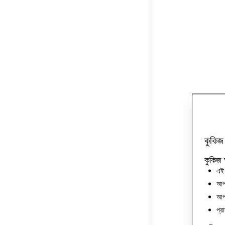
কুকিজ
কুকিজ 
এই 
আপন
আপন
প্র