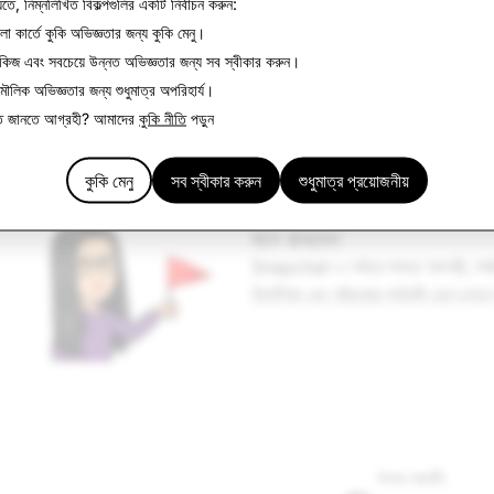
যেতে, নিম্নলিখিত বিকল্পগুলির একটি নির্বাচন করুন:
া কার্তে কুকি অভিজ্ঞতার জন্য
কুকি মেনু
।
পার্সোনালাইজেশন এবং সংবেদনশীল কন্টেন্ট
ুকিজ এবং সবচেয়ে উন্নত অভিজ্ঞতার জন্য
সব স্বীকার করুন
।
 মৌলিক অভিজ্ঞতার জন্য
শুধুমাত্র অপরিহার্য
।
িত জানতে আগ্রহী? আমাদের
কুকি নীতি
পড়ুন
কুকি মেনু
সব স্বীকার করুন
শুধুমাত্র প্রয়োজনীয়
মনে রাখবেন
Snapchat-এ সর্বত্র সমস্ত সামগ্রী, সর্
নির্দেশিকা এবং পরিষেবার শর্তাবলী মেনে চলতে
উপরে পরবর্তী: