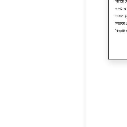
চালিয়ে 
একটি এ ল
সমস্ত ক
সবচেয়ে
বিস্তার