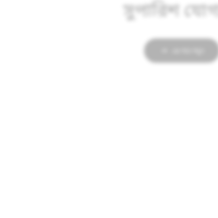
সুপারিশ যোগ্
এর পরে পড়ুন
বিজ্ঞাপন
Snapchat বিজ্ঞাপন