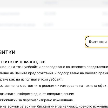
акаунти
съ
съдържание
43,936
29
експлоатация на деца
8,401
2,8
е и тормоз
65,296
17,
Български
асилие
3,835
26
ВИТКИ
ване и самоубийство
1,572
35
тките ни помагат, за:
нване на този уебсайт и проследяване на неговото представяне
е под чужда
4,758
86
няне на Вашите предпочитания и подобряване на Вашето преж
т
ране как да използвате този уебсайт.
12,096
5,6
ставяне на съответните реклами и измерване на тяхната ефект
одължите, изберете една от следните опции:
1,610
79
 бисквитки
за персонализирано изживяване.
е на всички
за всички бисквитки и за най-разширеното изживяв
ирани стоки
2,401
82