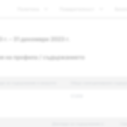
Политика
Поверителност
Безо
 г. – 31 декември 2023 г.
я на профила / съдържанието
ди за съдържание и акаунти
Общо санкционирано съдър
57,858
Доклади за съдържание и
Са