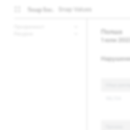
Snap Values
Прозрачност
Полша
Ресурси
1 юли 2023
Нарушени
Общо докла
150,724
Причина