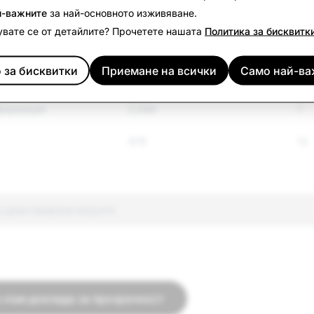
й-важните
за най-основното изживяване.
азата
2,844
641
вате се от детайлите? Прочетете нашата
Политика за бисквитк
и насилствен
547
2
 за бисквитки
Приемане на всички
Само най-ва
ъм
формация
2,949
7
479
13
о деактивирани акаунти
 към доклада за прозрачност