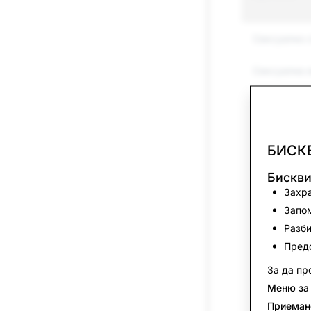
Сексуално 
Сексуална 
Преследван
Заплахи и н
БИСК
Самонараня
Бискви
Захра
Представян
Запом
самоличнос
Разби
Спам
Предо
За да пр
Наркотици
Меню за
Приеман
Други регул