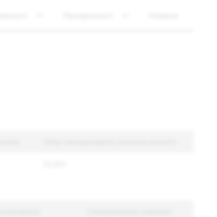
пасност
Прозрачност
Новини
жание
Общо санкционирани уникални акаунти
33,907
нкционирано
Санкционирани уникални