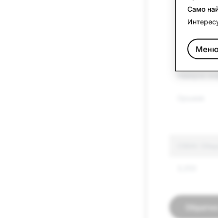
Само на
Реч на омр
Интересу
Тероризъм 
Меню
екстремиз
Невярна ин
Оръжия
CSEAI: Общ
3,253
Обратно