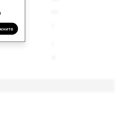
577
и
2
жните
7
10