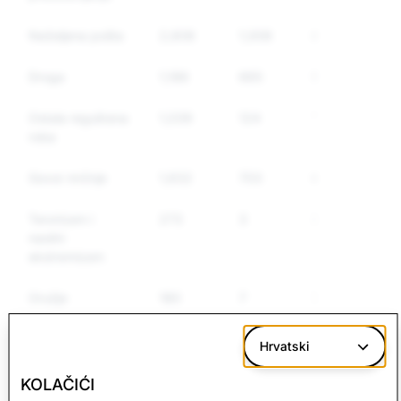
Neželjena pošta
2,608
1,008
877
Droga
1,186
665
532
Ostala regulirana
1,039
124
112
roba
Govor mržnje
1,632
703
620
Terorizam i
273
3
3
nasilni
ekstremizam
Oružje
180
7
7
Lažne
608
9
9
Hrvatski
informacije
KOLAČIĆI