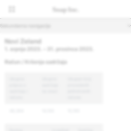
Sekundarna navigacija
Novi Zeland
1. srpnja 2023. – 31. prosinca 2023.
Račun / Kršenja sadržaja
Ukupno
Ukupno
Ukupan broj
prijava o
sadržaja
provedenih
sadržaju i
na snazi
jedinstvenih
računu
računa
48,364
14,100
10,195
Razlog
Izvještaji
Sadržaj
Jedinstveni