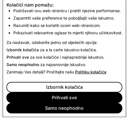
Kolačići nam pomažu:
CSEAI: Ukupno onemogućenih računa
Podržavati ovu web-stranicu i pratiti njezine performanse.
Zapamtiti vaše preference te poboljšajti vaše iskustvo.
1,361
Razumiti kako se koristiti ovom web-stranicom.
Prikazivati relevantne oglase te mjeriti njihovu učinkovitost.
Povratak na izvješće o transparentnosti
Za nastavak, odaberite jednu od sljedećih opcija:
Izbornik kolačića
za a la carte iskustvo kolačića.
Prihvati sve
za sve kolačiće i najnaprednije iskustvo.
Samo neophodno
za najosnovnije iskustvo.
Zanimaju Vas detalji? Pročitajte našu
Politiku kolačića
Izbornik kolačića
Prihvati sve
Samo neophodno