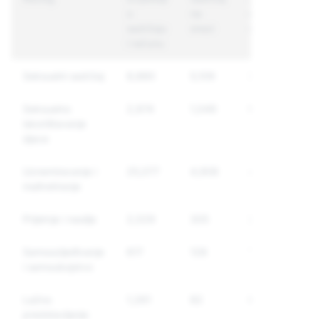
o
na
računi na
sadržaju
snazi
snazi
i računu
Seksualni sadržaj
8,880
5,109
3,257
Seksualno
2,974
1,049
974
iskorištavanje
djece
Uznemiravanje i
25,077
4,908
4,168
maltretiranje
Prijetnje i nasilje
2,029
305
271
Samoozljeđivanje
617
128
118
i samoubojstvo
Lažno
1,261
82
81
predstavljanje