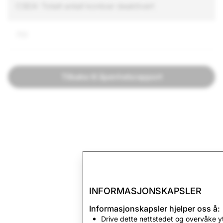
CSEA: Totalt antall kontoer deaktivert
751
Tilbake til åpenhetsrapport
INFORMASJONSKAPSLER
Informasjonskapsler hjelper oss å:
Drive dette nettstedet og overvåke y