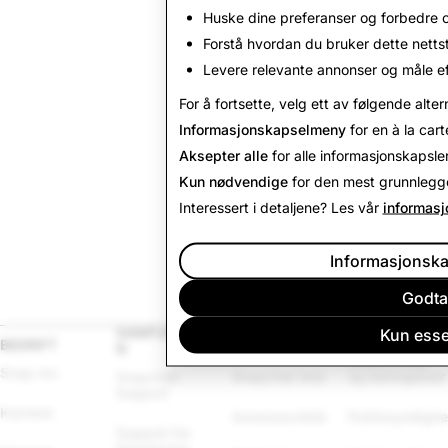
Huske dine preferanser og forbedre o
Forstå hvordan du bruker dette netts
Levere relevante annonser og måle ef
For å fortsette, velg ett av følgende alter
Informasjonskapselmeny
for en à la car
Aksepter alle
for alle informasjonskapsl
Kun nødvendige
for den mest grunnlegg
Interessert i detaljene? Les vår
informasj
Informasjonsk
Godta 
SAMFUN
ANNONS
JURIDISK
Kun esse
BEDRIFT
N
ERING
Andre vilkår 
Snap Inc.
Snapchat 
Snapchat Ads
og betingelser
Support
Karriere
Annonsevilkår
Politimyndighe
Support for 