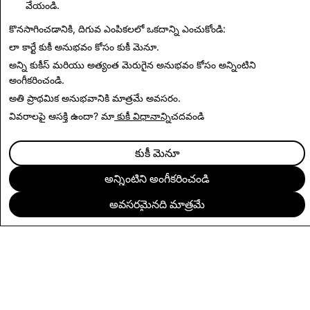
తిరిగి పారదర్శకత నివేదిక కి
వేయండి.
కొనసాగించడానికి, దిగువ ఎంపికలలో ఒకదాన్ని ఎంచుకోండి:
లా కార్టే కుకీ అనుభవం కోసం
కుకీ మెనూ
.
అన్ని కుకీస్ మరియు అత్యంత మెరుగైన అనుభవం కోసం
అన్నింటిని
అంగీకరించండి
.
అతి ప్రాథమిక అనుభవానికి
మాత్రమే అవసరం
.
వివరాలపై ఆసక్తి ఉందా? మా
కుకీ విధానాన్ని
చదవండి
కుకీ మెనూ
అన్నింటిని అంగీకరించండి
అవసరమైనది మాత్రమే
సంస్థ
కమ్యూనిటీ
ప్రకటనలు
చట్టపరమైన
గోప్యతా విధానం