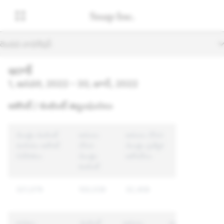
రెండవ నావిగేషన్
ఇరాక్
1, జనవరి, 2022 – 30, జూన్, 2022
అకౌంట్ / కంటెంట్ ఉల్లంఘనలు
మొత్తం కంటెంట్
అమలు
అమలు చేసిన
మరియు అకౌంట్
చేసిన
మొత్తం ప్రత్యేక
నివేదికలు
మొత్తం
అకౌంట్‌లు
కంటెంట్
321,079
100,039
32,408
కారణం
కంటెంట్
అమలు
అమలు