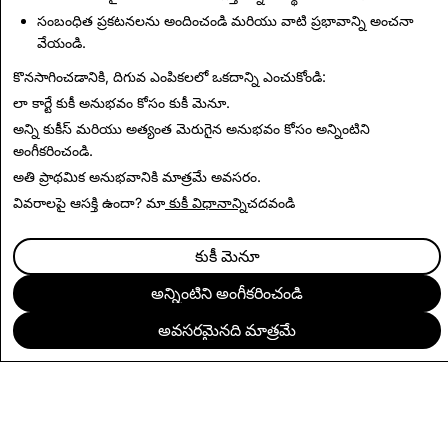
8,010
9
సంబంధిత ప్రకటనలను అందించండి మరియు వాటి ప్రభావాన్ని అంచనా
వేయండి.
తిరిగి పారదర్శకత నివేదిక కి
కొనసాగించడానికి, దిగువ ఎంపికలలో ఒకదాన్ని ఎంచుకోండి:
లా కార్టే కుకీ అనుభవం కోసం
కుకీ మెనూ
.
అన్ని కుకీస్ మరియు అత్యంత మెరుగైన అనుభవం కోసం
అన్నింటిని
అంగీకరించండి
.
అతి ప్రాథమిక అనుభవానికి
మాత్రమే అవసరం
.
వివరాలపై ఆసక్తి ఉందా? మా
కుకీ విధానాన్ని
చదవండి
కుకీ మెనూ
అన్నింటిని అంగీకరించండి
అవసరమైనది మాత్రమే
సంస్థ
కమ్యూనిటీ
ప్రకటనలు