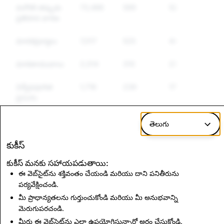
మరొకరి తప్పుడు
73,486
599
526
ప్రతిరూప ధారణ
మాదకద్రవ్యాలు
7,017
525
446
మారణాయుధాలు
2,014
310
272
విద్వేషపూరిత
1,716
239
175
ప్రసంగం
నియంత్రించబడిన
382
112
99
తెలుగు
ఇతర వస్తువులు
కుకీస్
తప్పుడు
7,038
0
0
కుకీస్ మనకు సహాయపడుతాయి:
సమాచారం
ఈ వెబ్‌సైట్‌ను శక్తివంతం చేయండి మరియు దాని పనితీరును
పర్యవేక్షించండి.
మీ ప్రాధాన్యతలను గుర్తుంచుకోండి మరియు మీ అనుభవాన్ని
CSAM: మొత్తం అకౌంట్
ఉగ్రవాదం: మొత్తం అకౌంట్
తొలగింపులు
మెరుగుపరచండి.
తొలగింపులు
మీరు ఈ వెబ్‌సైట్‌ను ఎలా ఉపయోగిస్తున్నారో అర్థం చేసుకోండి.