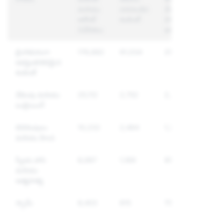
మరియు
పరచబడిన
చేయబడిన
అకౌంట్
కంటెంట్
విశిష్ట
నివేదికలు
అకౌంట్స్
లైంగికపరంగా
176,682
91,034
25,399
అభ్యంతరకరమైన
కంటెంట్
వేధింపు మరియు
25,112
2,752
2,054
బుల్లియింగ్
బెదిరింపులు
10,232
2,484
1,798
మరియు హింస
స్వీయ హాని
8,997
1,169
955
మరియు
ఆత్మహత్య
స్పామ్
8,403
815
756