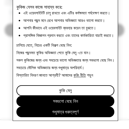
কুকিজ যেসব কাজে সাহায্য করে:
1,547
এই ওয়েবসাইটটি চালু রাখতে এবং এটির কর্মক্ষমতা পর্যবেক্ষণ করতে।
আপনার পছন্দ মনে রেখে আপনার অভিজ্ঞতা আরও ভালো করতে।
আপনি কীভাবে এই ওয়েবসাইট ব্যবহার করেন তা বুঝতে।
ভারত স্বচ্ছতার প্রতিবেদনে ফিরে যান
প্রাসঙ্গিক বিজ্ঞাপন প্রদান করতে এবং তাদের কার্যকারিতা যাচাই করতে।
চালিয়ে যেতে, নিচের একটি বিকল্প বেছে নিন:
নিজের পছন্দমত কুকির অভিজ্ঞতা পেতে
কুকি মেনু
-তে যান।
সকল কুকিজের জন্য এবং সবচেয়ে ভালো অভিজ্ঞতার জন্য
সবগুলো বেছে নিন
।
সবচেয়ে মৌলিক অভিজ্ঞতার জন্য
শুধুমাত্র অপরিহার্য
।
বিস্তারিত বিবরণ জানতে আগ্রহী? আমাদের
কুকি নীতি
পড়ুন
কুকি মেনু
সবগুলো বেছে নিন
শুধুমাত্র গুরুত্বপূর্ণ
প্রতিষ্ঠান