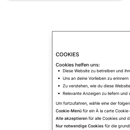
COOKIES
Cookies helfen uns:
Diese Website zu betreiben und ih
Uns an deine Vorlieben zu erinnern
Zu verstehen, wie du diese Website
Relevante Anzeigen zu liefern und
Um fortzufahren, wähle eine der folge
Cookie-Menü
für ein À la carte Cookie-
Alle akzeptieren
für alle Cookies und d
Nur notwendige Cookies
für die grund