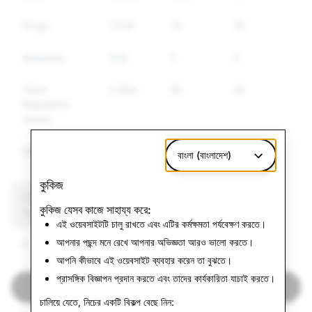
Drugs
1,538
76
70
Weapons
938
5
5
Other
2,864
56
54
Regulated
Goods
Hate Speech
4,633
82
77
বাংলা (বাংলাদেশ)
কুকিজ
CSEAI: Total
Terrorism: Total
কুকিজ যেসব কাজে সাহায্য করে:
Account Deletions
Account Deletions
এই ওয়েবসাইটটি চালু রাখতে এবং এটির কর্মক্ষমতা পর্যবেক্ষণ করতে।
আপনার পছন্দ মনে রেখে আপনার অভিজ্ঞতা আরও ভালো করতে।
6
০
আপনি কীভাবে এই ওয়েবসাইট ব্যবহার করেন তা বুঝতে।
প্রাসঙ্গিক বিজ্ঞাপন প্রদান করতে এবং তাদের কার্যকারিতা যাচাই করতে।
ভারত স্বচ্ছতার প্রতিবেদনে ফিরে যান
চালিয়ে যেতে, নিচের একটি বিকল্প বেছে নিন: