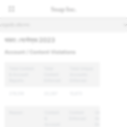
সেকেন্ডারি নেভিগেশন
ভারত: সেপ্টেম্বর 2023
Account / Content Violations
Total Content
Total
Total Unique
& Account
Content
Accounts
Reports
Enforced
Enforced
278,516
20,287
15,673
Reason
Content
Content
Unique
&
Enforced
Accounts
Account
Enforced