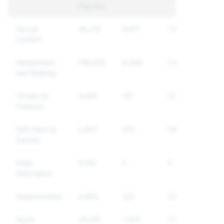
Reports
Sexual
44,215
9,917
7,312
Content
Harassment
168,959
8,288
7,310
and Bullying
Threats &
8,595
137
122
Violence
Self-Harm &
2,827
302
296
Suicide
False
9,192
0
0
Information
Impersonation
6,600
120
120
Spam
28,155
1,304
1,138