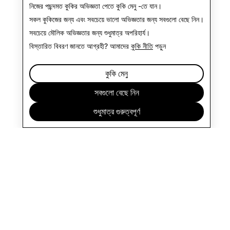
নিজের পছন্দমত কুকির অভিজ্ঞতা পেতে
কুকি মেনু
-তে যান।
সকল কুকিজের জন্য এবং সবচেয়ে ভালো অভিজ্ঞতার জন্য
সবগুলো বেছে নিন
।
সবচেয়ে মৌলিক অভিজ্ঞতার জন্য
শুধুমাত্র অপরিহার্য
।
বিস্তারিত বিবরণ জানতে আগ্রহী? আমাদের
কুকি নীতি
পড়ুন
কুকি মেনু
সবগুলো বেছে নিন
শুধুমাত্র গুরুত্বপূর্ণ
প্রতিষ্ঠান
কমিউনিটি
প্রচারণা
আইন সম্পর্কিত
গোপনীয়তা নীতি
পরিষেবার শর্তাবলী
বাংলা (বাংলাদেশ)